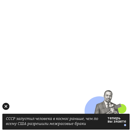
СССР запустил человека в космос раньше, чем по
всему США разрешили межрасовые браки