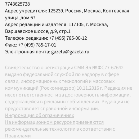
7743625728
Адрес учредителя: 125239, Россия, Москва, Коптевская
улица, дом 67
Адрес редакции и издателя:
117105
, г.
Москва
,
Варшавское шоссе, д.9, стр.1
Телефон редакции:
+7 (495) 785-00-12
Факс:
+7 (495) 785-17-01
Электронная почта:
gazeta@gazeta.ru
Свидетельство о регистрации СМИ Эл № ФС77-67642
выдано федеральной службой по надзору в сфере
связи, информационных технологий и массовых
коммуникаций (Роскомнадзор) 10.11.2016 г. Редакция не
несет ответственности за достоверность информации,
содержащейся в рекламных объявлениях. Редакция не
предоставляет справочной информации.
Информация об ограничениях
На информационном ресурсе применяются
рекомендательные технологии в соответствии с
Правилами