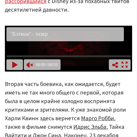
рассорившийся
с Disney из-за похабных твитов
десятилетней давности.
Вторая часть боевика, как ожидается, будет
иметь не так много общего с первой, которая
была в целом крайне холодно воспринята
критиками и зрителями. К уже знакомой роли
Харли Квинн здесь вернется
Марго Робби
,
также в фильме снимутся
Идрис Эльба
, Тайка
Вайтити и
Джон Сина
. Наконец, 23 декабря