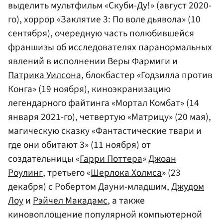
выделить мультфильм «Скуби-Ду!» (август 2020-
го), хоррор «Заклятие 3: По воле дьявола» (10
сентября), очередную часть полюбившейся
франшизы об исследователях паранормальных
явлений в исполнении Веры Фармиги и
Патрика Уилсона
, блокбастер «Годзилла против
Конга» (19 ноября), киноэкранизацию
легендарного файтинга «Мортал Комбат» (14
января 2021-го), четвертую «Матрицу» (20 мая),
магическую сказку «Фантастические твари и
где они обитают 3» (11 ноября) от
создательницы «
Гарри Поттера
»
Джоан
Роулинг
, третьего «
Шерлока Холмса
» (23
декабря) с Робертом Дауни-младшим,
Джудом
Лоу
и
Рэйчел Макадамс
, а также
киновоплощение популярной компьютерной