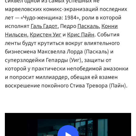
сиквел одной из самых успешных не
марвеловских комикс-экранизаций последних
лет — «Чудо-женщина: 1984», роли в которой
исполнят
Галь Гадот
, Педро
Паскаль
,
Конни
Нильсен
,
Кристен Уиг
и
Крис Пайн
. События
ленты будут крутиться вокруг влиятельного
бизнесмена Максвелла Лорда (Паскаль) и
суперзлодейки Гепарды (Уиг), защиты от
которой у практически непобедимой амазонки
и попросит миллиардер, обещая ей взамен
воскрешение покойного Стива Тревора (Пайн).