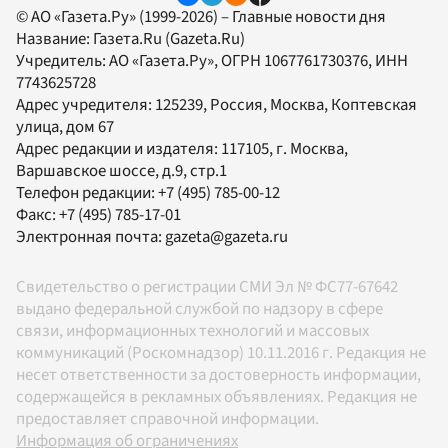
© АО «Газета.Ру» (1999-2026) – Главные новости дня
Название:
Газета.Ru
(Gazeta.Ru)
Учредитель:
АО «Газета.Ру»
, ОГРН 1067761730376, ИНН
7743625728
Адрес учредителя: 125239, Россия, Москва, Коптевская
улица, дом 67
Адрес редакции и издателя:
117105
, г.
Москва
,
Варшавское шоссе, д.9, стр.1
Телефон редакции:
+7 (495) 785-00-12
Факс:
+7 (495) 785-17-01
Электронная почта:
gazeta@gazeta.ru
Свидетельство о регистрации СМИ Эл № ФС77-67642
выдано федеральной службой по надзору в сфере
связи, информационных технологий и массовых
коммуникаций (Роскомнадзор) 10.11.2016 г. Редакция не
несет ответственности за достоверность информации,
содержащейся в рекламных объявлениях. Редакция не
предоставляет справочной информации.
Информация об ограничениях