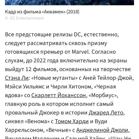
Кадр из фильма «Аквамен» (2018)
DC Entertainment
Все предстоящие релизы DC, естественно,
следует рассматривать сквозь призму
готовящихся премьер от Marvel. Согласно
слухам, до 2022 года включительно на экраны
выйдут 12 фильмов, основанных на творчестве
Стэна Ли
: «Новые мутанты» с Аней Тейлор-Джой,
Мэйси Уильямс и Чирли Хитоном, «Черная
вдова» со
Скарлетт Йоханссон
, «Морбиус»,
главную роль в котором исполнит самый
провальный Джокер в истории
Джаред Лето
,
сиквел «Венома» с
Томом Харди
и Вуди
Харрельсоном, «Вечные» с
Анджелиной Джоли
,
Ричардом Мэдденом
и
Сальмой Хайек
, «Шан-Чи