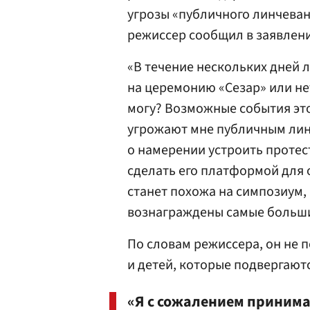
угрозы «публичного линчева
режиссер сообщил в заявлен
«В течение нескольких дней л
на церемонию «Сезар» или нет
могу? Возможные события это
угрожают мне публичным ли
о намерении устроить протес
сделать его платформой для 
станет похожа на симпозиум, 
вознаграждены самые больши
По словам режиссера, он не 
и детей, которые подвергают
«Я с сожалением принима