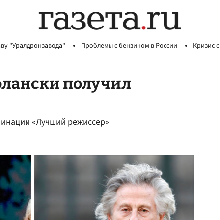
аву "Уралдронзавода"
Проблемы с бензином в России
Кризис с
олански получил
минации «Лучший режиссер»