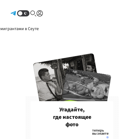
Авторизоваться
 мигрантами в Сеуте
Угадайте,
где настоящее
фото