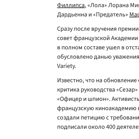
Филлипса
, «Лола» Лорана М
Дардьенна и «Предатель»
Ма
Сразу после вручения преми
совет французской Академии 
в полном составе ушел в отст
обусловлено данью уважения
Variety.
Известно, что на обновление
критика руководства «Сезар»
«Офицер и шпион». Активист
французскую киноакадемию в
создали петицию с требован
подписали около 400 деятеле