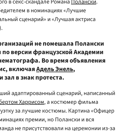
го в секс-скандале Романа
Полански
.
бедителем в номинациях «Лучшие
альный сценарий» и «Лучшая актриса
).
рганизаций не помешала Полански
 по версии французской Академии
инематографа. Во время объявления
рис, включая
Адель Энель
,
зал в знак протеста.
учший адаптированный сценарий, написанный
бертом Харрисом
, а костюмер фильма
уэтку за лучшие костюмы. Картина «Офицер
оминациях премии, но Полански и вся
анда не присутствовали на церемонии из-за