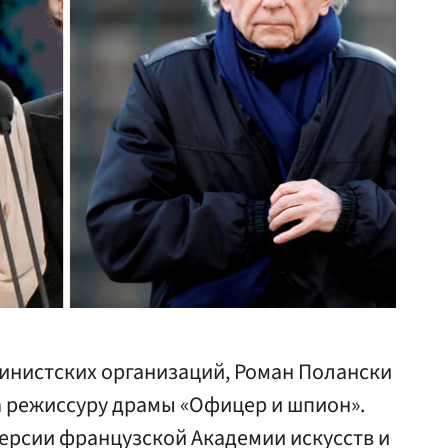
инистских организаций, Роман Полански
а режиссуру драмы «Офицер и шпион».
ерсии французской Академии искусств и