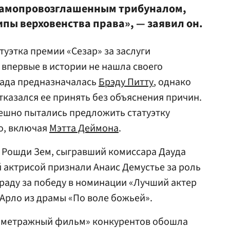
 самопровозглашенным трибуналом,
пы верховенства права», — заявил он.
туэтка премии «Сезар» за заслуги
 впервые в истории не нашла своего
рада предназначалась
Брэду Питту
, однако
тказался ее принять без объяснения причин.
ешно пытались предложить статуэтку
о, включая
Мэтта Деймона
.
 Рошди Зем, сыгравший комиссара Дауда
 актрисой признали Анаис Демустье за роль
граду за победу в номинации «Лучший актер
 Арло из драмы «По воле божьей».
кометражный фильм» конкурентов обошла