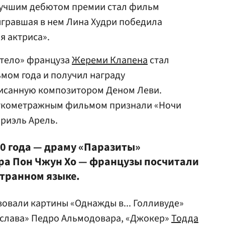
 Лучшим дебютом премии стал фильм
ыгравшая в нем Лина Худри победила
я актриса».
 тело» француза
Жереми Клапена
стал
ом года и получил награду
писанную композитором Деном Леви.
ткометражным фильмом признали «Ночи
риэль Арель.
0 года — драму «Паразиты»
ра Пон Чжун Хо — французы посчитали
транном языке.
вовали картины «Однажды в... Голливуде»
и слава» Педро Альмодовара, «Джокер»
Тодда