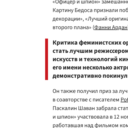
«Офицер и шпион» замешанно
Картину Бедоса признали по
декорации», «Лучший оригин
второго плана» (
Фанни Ардан
Критика феминистских о
стать лучшим режиссером
искусств и технологий к
его имени несколько акт
демонстративно покинули 
Он также получил приз за л
в соавторстве с писателем
Ро
Паскалин Шаван забрала стат
и шпион» участвовала в 12 н
работавшая над фильмом ком