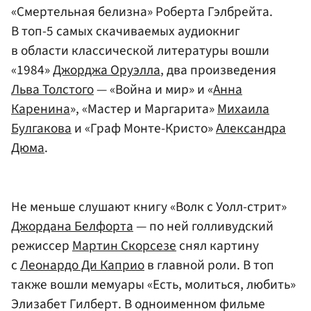
«Смертельная белизна» Роберта Гэлбрейта.
В топ-5 самых скачиваемых аудиокниг
в области классической литературы вошли
«1984»
Джорджа Оруэлла
, два произведения
Льва Толстого
— «Война и мир» и «
Анна
Каренина
», «Мастер и Маргарита»
Михаила
Булгакова
и «Граф Монте-Кристо»
Александра
Дюма
.
Не меньше слушают книгу «Волк с Уолл-стрит»
Джордана Белфорта
— по ней голливудский
режиссер
Мартин Скорсезе
снял картину
с
Леонардо Ди Каприо
в главной роли. В топ
также вошли мемуары «Есть, молиться, любить»
Элизабет Гилберт. В одноименном фильме