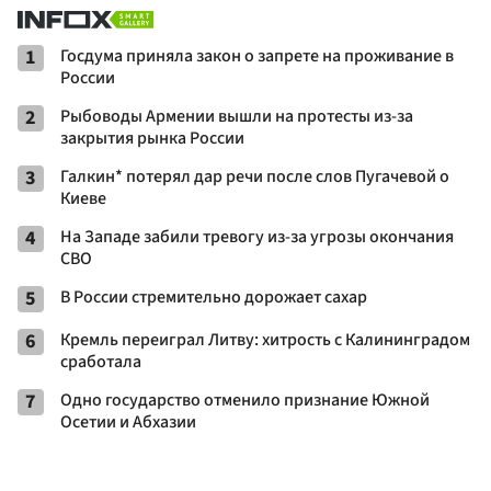
1
Госдума приняла закон о запрете на проживание в
России
2
Рыбоводы Армении вышли на протесты из-за
закрытия рынка России
3
Галкин* потерял дар речи после слов Пугачевой о
Киеве
4
На Западе забили тревогу из-за угрозы окончания
СВО
5
В России стремительно дорожает сахар
6
Кремль переиграл Литву: хитрость с Калининградом
сработала
7
Одно государство отменило признание Южной
Осетии и Абхазии