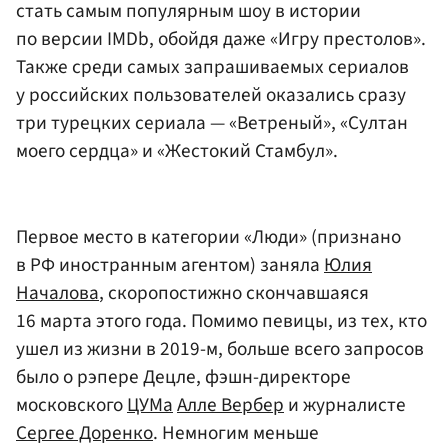
стать самым популярным шоу в истории
по версии IMDb, обойдя даже «Игру престолов».
Также среди самых запрашиваемых сериалов
у российских пользователей оказались сразу
три турецких сериала — «Ветреный», «Султан
моего сердца» и «Жестокий Стамбул».
Первое место в категории «Люди» (признано
в РФ иностранным агентом) заняла
Юлия
Началова
, скоропостижно скончавшаяся
16 марта этого года. Помимо певицы, из тех, кто
ушел из жизни в 2019-м, больше всего запросов
было о рэпере Децле, фэшн-директоре
московского
ЦУМа
Алле Вербер
и журналисте
Сергее Доренко
. Немногим меньше