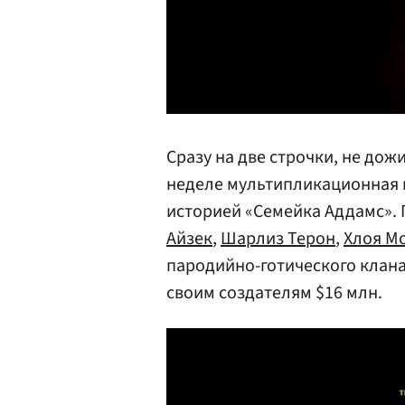
Сразу на две строчки, не дож
неделе мультипликационная 
историей «Семейка Аддамс». 
Айзек
,
Шарлиз Терон
,
Хлоя М
пародийно-готического клан
своим создателям $16 млн.