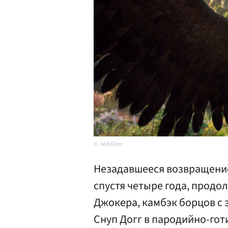
Mill Film
Незадавшееся возвращени
спустя четыре года, прод
Джокера, камбэк борцов с 
Снуп Догг в пародийно-гот