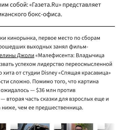
мим собой: «Газета.Ru» представляет
канского бокс-офиса.
ки кинорынка, первое место по сборам
прошедших выходных занял фильм-
елины Джоли
«Малефисента: Владычица
азвать успехом лидерство переосмысленной
 хита от студии Disney «Спящая красавица»
сти сложно. Помимо того, что картина
 ожидалось — $36 млн против
— вторая часть сказки для взрослых еще и
а ниже, чем ее предшественница.