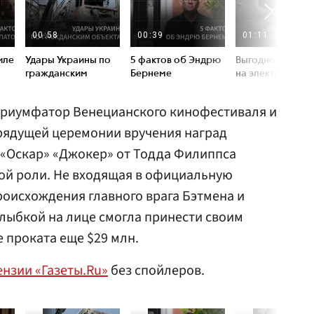
 триумфатор Венецианского кинофестиваля и
грядущей церемонии вручения наград
«Оскар» «Джокер» от Тодда Филиппса
ой роли. Не входящая в официальную
оисхождения главного врага Бэтмена и
улыбкой на лице смогла принести своим
 проката еще $29 млн.
ензии «Газеты.Ru»
без спойлеров.