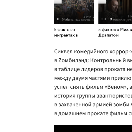
Сиквел комедийного хоррор-х
в Zoмбилэнд: Контрольный вы
в таблице лидеров проката н
между двумя частями приклю
успел снять фильм «Веном», 
история группы авантюристов
в захваченной армией зомби 
в домашнем прокате фильм см