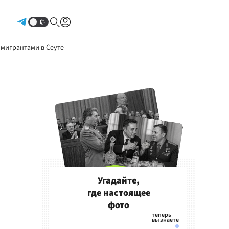
Авторизоваться
 мигрантами в Сеуте
Угадайте,
где настоящее
фото