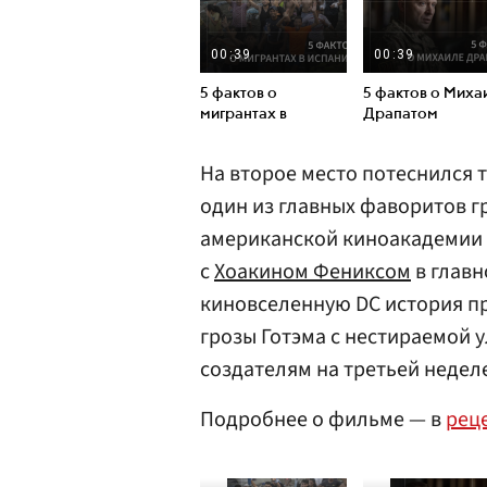
На второе место потеснился
один из главных фаворитов 
американской киноакадемии 
с
Хоакином Фениксом
в главн
киновселенную DC история пр
грозы Готэма с нестираемой 
создателям на третьей неделе
Подробнее о фильме — в
рец