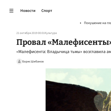
Новости
Спорт
Покушение на гл
21 октября 2019 00:01
Культура
Провал «Малефисенты»:
«Малефисента: Владычица тьмы» возглавила а
Борис Шибанов