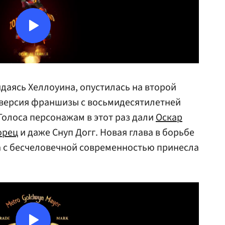
идаясь Хеллоуина, опустилась на второй
версия франшизы с восьмидесятилетней
Голоса персонажам в этот раз дали
Оскар
орец
и даже Снуп Догг. Новая глава в борьбе
а с бесчеловечной современностью принесла