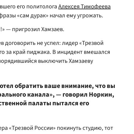
вшего его политолога
Алексея Тимофеева
фразы «сам дурак» начал ему угрожать.
!» — пригрозил Хамзаев.
 договорить не успел: лидер «Трезвой
его за край пиджака. В инцидент вмешался
порядившийся выключить Хамзаеву
хотел обратить ваше внимание, что вы
рального канала», — говорил Норкин,
ественной палаты пытался его
ра «Трезвой России» покинуть студию, тот