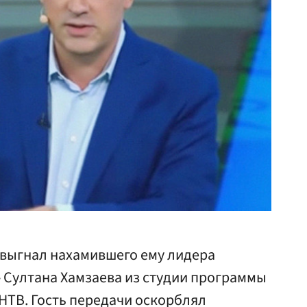
выгнал нахамившего ему лидера
 Султана Хамзаева из студии программы
 НТВ. Гость передачи оскорблял