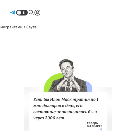
Авторизоваться
 мигрантами в Сеуте
Если бы Илон Маск тратил по 1
млн долларов в день, его
состояние не закончилось бы и
через 2000 лет