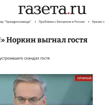
аву "Уралдронзавода"
Проблемы с бензином в России
Кризис с
!» Норкин выгнал гостя
устроившего скандал гостя