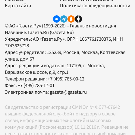
Карта сайта
Политика конфиденциальности
© АО «Газета.Ру» (1999-2026) – Главные новости дня
Название:
Газета.Ru
(Gazeta.Ru)
Учредитель:
АО «Газета.Ру»
, ОГРН 1067761730376, ИНН
7743625728
Адрес учредителя: 125239, Россия, Москва, Коптевская
улица, дом 67
Адрес редакции и издателя:
117105
, г.
Москва
,
Варшавское шоссе, д.9, стр.1
Телефон редакции:
+7 (495) 785-00-12
Факс:
+7 (495) 785-17-01
Электронная почта:
gazeta@gazeta.ru
Свидетельство о регистрации СМИ Эл № ФС77-67642
выдано федеральной службой по надзору в сфере
связи, информационных технологий и массовых
коммуникаций (Роскомнадзор) 10.11.2016 г. Редакция не
несет ответственности за достоверность информации,