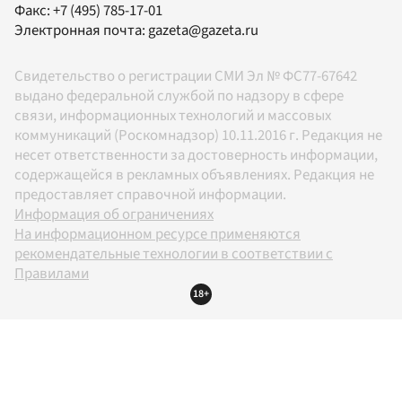
Факс:
+7 (495) 785-17-01
Электронная почта:
gazeta@gazeta.ru
Свидетельство о регистрации СМИ Эл № ФС77-67642
выдано федеральной службой по надзору в сфере
связи, информационных технологий и массовых
коммуникаций (Роскомнадзор) 10.11.2016 г. Редакция не
несет ответственности за достоверность информации,
содержащейся в рекламных объявлениях. Редакция не
предоставляет справочной информации.
Информация об ограничениях
На информационном ресурсе применяются
рекомендательные технологии в соответствии с
Правилами
18+