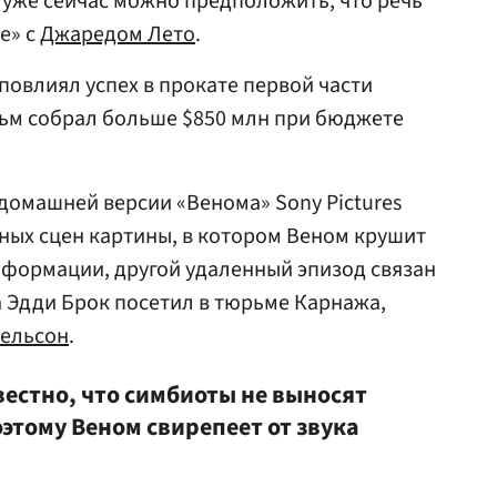
о уже сейчас можно предположить, что речь
е» с
Джаредом Лето
.
 повлиял успех в прокате первой части
льм собрал больше $850 млн при бюджете
 домашней версии «Венома» Sony Pictures
ных сцен картины, в котором Веном крушит
нформации, другой удаленный эпизод связан
а Эдди Брок посетил в тюрьме Карнажа,
рельсон
.
естно, что симбиоты не выносят
этому Веном свирепеет от звука