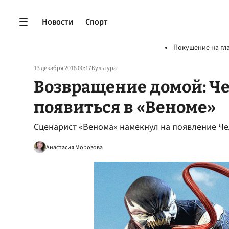
Новости
Спорт
Покушение на гл
13 декабря 2018 00:17
Культура
Возвращение домой: Ч
появиться в «Веноме»
Сценарист «Венома» намекнул на появление Че
Анастасия Морозова