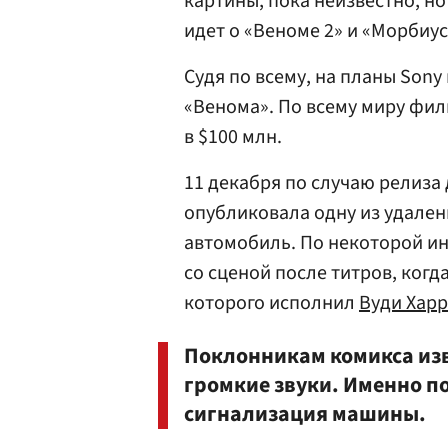
картины, пока неизвестно, н
идет о «Веноме 2» и «Морбиус
Судя по всему, на планы Sony
«Венома». По всему миру фи
в $100 млн.
11 декабря по случаю релиза
опубликовала одну из удален
автомобиль. По некоторой и
со сценой после титров, когд
которого исполнил
Вуди Хар
Поклонникам комикса изв
громкие звуки. Именно по
сигнализация машины.