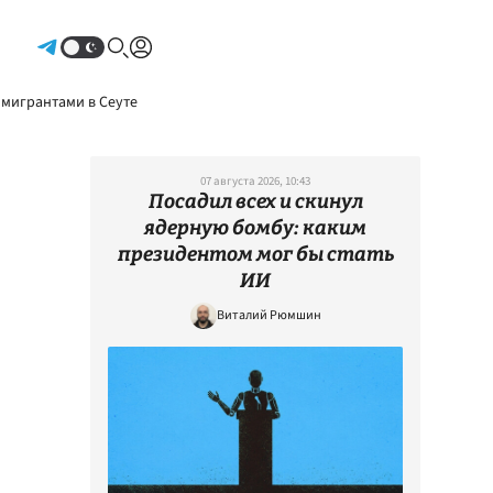
Авторизоваться
 мигрантами в Сеуте
07 августа 2026, 10:43
Посадил всех и скинул
ядерную бомбу: каким
президентом мог бы стать
ИИ
Виталий Рюмшин