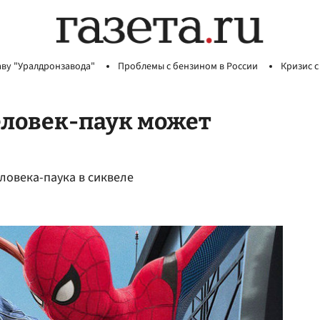
аву "Уралдронзавода"
Проблемы с бензином в России
Кризис с
еловек-паук может
ловека-паука в сиквеле