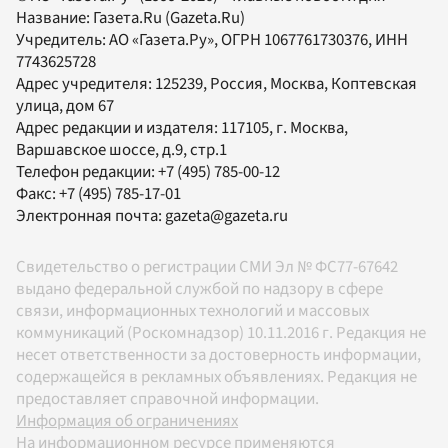
Название:
Газета.Ru
(Gazeta.Ru)
Учредитель:
АО «Газета.Ру»
, ОГРН 1067761730376, ИНН
7743625728
Адрес учредителя: 125239, Россия, Москва, Коптевская
улица, дом 67
Адрес редакции и издателя:
117105
, г.
Москва
,
Варшавское шоссе, д.9, стр.1
Телефон редакции:
+7 (495) 785-00-12
Факс:
+7 (495) 785-17-01
Электронная почта:
gazeta@gazeta.ru
Свидетельство о регистрации СМИ Эл № ФС77-67642
выдано федеральной службой по надзору в сфере
связи, информационных технологий и массовых
коммуникаций (Роскомнадзор) 10.11.2016 г. Редакция не
несет ответственности за достоверность информации,
содержащейся в рекламных объявлениях. Редакция не
предоставляет справочной информации.
Информация об ограничениях
На информационном ресурсе применяются