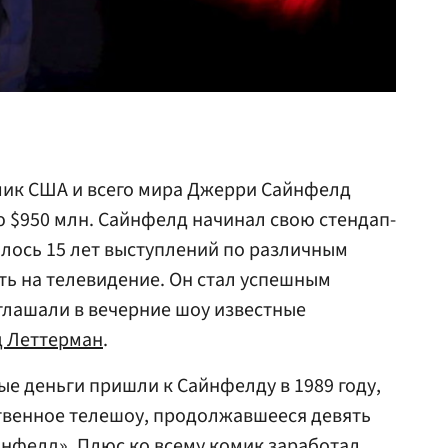
мик США и всего мира Джерри Сайнфелд
 $950 млн. Сайнфелд начинал свою стендап-
лось 15 лет выступлений по различным
ть на телевидение. Он стал успешным
глашали в вечерние шоу известные
д Леттерман
.
е деньги пришли к Сайнфелду в 1989 году,
ственное телешоу, продолжавшееся девять
йнфелд». Плюс ко всему комик заработал