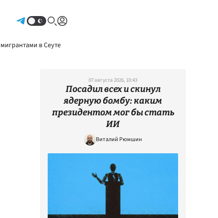
Авторизоваться
 мигрантами в Сеуте
07 августа 2026, 10:43
Посадил всех и скинул
ядерную бомбу: каким
президентом мог бы стать
ИИ
Виталий Рюмшин