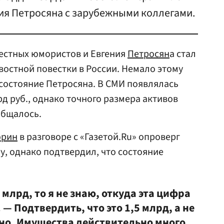
ия Петросяна с зарубежными коллегами.
естных юмористов и Евгения
Петросян
а стал
востной повестки в России. Немало этому
состояние Петросяна. В СМИ появлялась
д руб., однако точного размера активов
общалось.
рин
в разговоре с «Газетой.Ru» опроверг
, однако подтвердил, что состояние
 млрд, то я не знаю, откуда эта цифра
— Подтвердить, что это 1,5 млрд, а не
жно. Имущества действительно много,