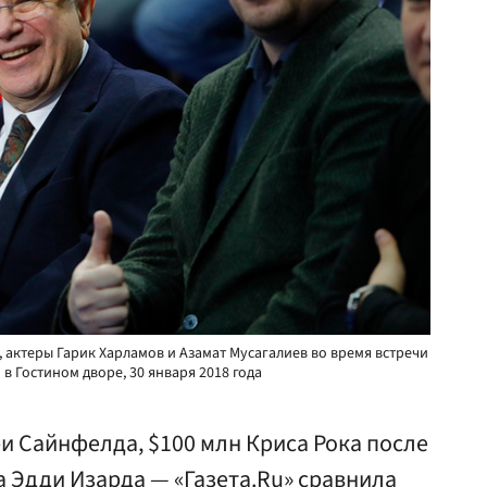
, актеры Гарик Харламов и Азамат Мусагалиев во время встречи
 Гостином дворе, 30 января 2018 года
 Сайнфелда, $100 млн Криса Рока после
а Эдди Изарда — «Газета.Ru» сравнила