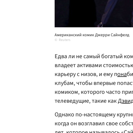
Американский комик Джерри Сайнфелд
Reuters
Едва ли не самый богатый ко
владеет активами стоимостью
карьеру с низов, и ему п
она
би
клубам, чтобы впервые попас
комиком, которого часто при
телеведущие, такие как
Дэви
Однако по-настоящему крупны
когда он возглавил свое соб
лет, которое называлось «Са