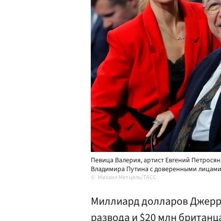
Певица Валерия, артист Евгений Петросян
Владимира Путина с доверенными лицами в
Михаил Метцель/ТАCC
Миллиард долларов Джерри
развода и $20 млн британц