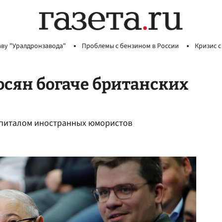
аву "Уралдронзавода"
Проблемы с бензином в России
Кризис с
сян богаче британских
капиталом иностранных юмористов