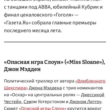
с танцами под ABBA, юбилейный Кубрик и
финал цекаловского «Гоголя» —
«Газета.Ru» собрала главные премьеры
последнего месяца лета.
«Опасная игра Слоун» («Miss Sloane»),
Джон Мэдден
Политический триллер от автора
«Влюбленного
Шекспира»
Джона Мэддена
с трио номинантов
на «Оскар» на центральных ролях —
Джессикой
Честейн
,
Сэм
ом Уотерстоном и
Джоном Литгоу
.
Сюжет
«Опасной игры Слоун»
крутится вокруг