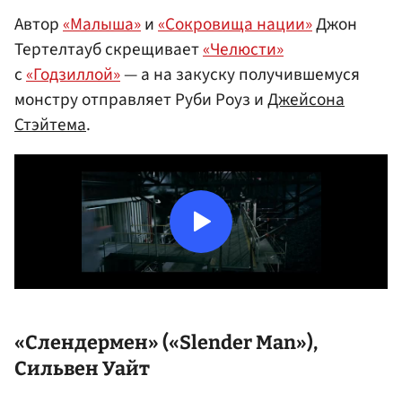
Автор
«Малыша»
и
«Сокровища нации»
Джон
Тертелтауб скрещивает
«Челюсти»
с
«Годзиллой»
— а на закуску получившемуся
монстру отправляет Руби Роуз и
Джейсона
Стэйтема
.
«Слендермен» («Slender Man»),
Сильвен Уайт