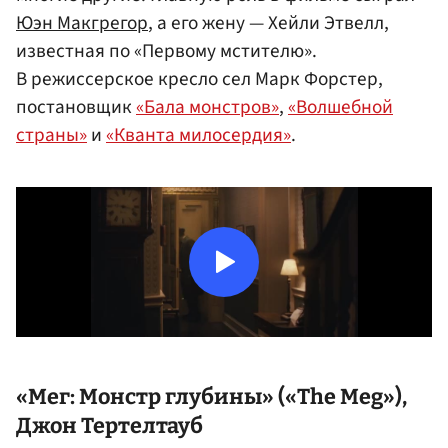
Юэн Макгрегор
, а его жену — Хейли Этвелл,
известная по «Первому мстителю».
В режиссерское кресло сел Марк Форстер,
постановщик
«Бала монстров»
,
«Волшебной
страны»
и
«Кванта милосердия»
.
«Мег: Монстр глубины» («The Meg»),
Джон Тертелтауб