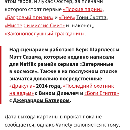
этом герое, и Лукас Фостер, за плечами
которого стоят первые
«Плохие парни»
,
«Багровый прилив»
и
«Гнев»
Тони Скотта
,
«Мистер и миссис Смит»
и, наконец,
«Законопослушный гражданин»
.
Над сценарием работают Берк Шарплесс и
Мэтт Сазама, которые недавно написали
для Netflix ремейк сериала «Затерянные
в космосе». Также в их послужном списке
значатся довольно посредственные
«Дракула»
2014 года,
«Последний охотник
на ведьм»
с Вином Дизелем и
«Боги Египта»
с
Джерардом Батлером
.
Дата выхода картины в прокат пока не
сообщается, однако Variety склоняется к тому,