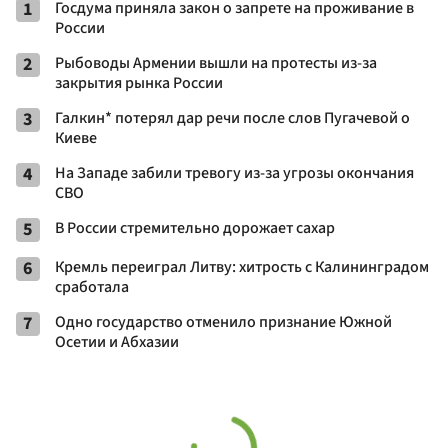
1
Госдума приняла закон о запрете на проживание в
России
2
Рыбоводы Армении вышли на протесты из-за
закрытия рынка России
3
Галкин* потерял дар речи после слов Пугачевой о
Киеве
4
На Западе забили тревогу из-за угрозы окончания
СВО
5
В России стремительно дорожает сахар
6
Кремль переиграл Литву: хитрость с Калининградом
сработала
7
Одно государство отменило признание Южной
Осетии и Абхазии