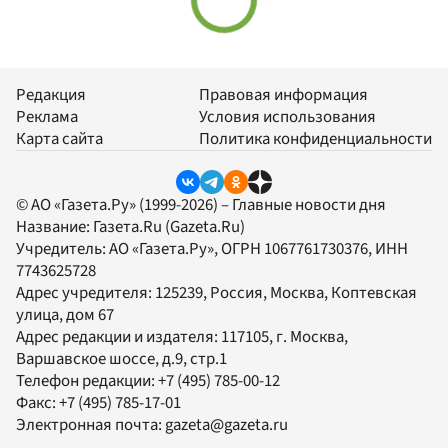
Редакция
Правовая информация
Реклама
Условия использования
Карта сайта
Политика конфиденциальности
© АО «Газета.Ру» (1999-2026) – Главные новости дня
Название:
Газета.Ru
(Gazeta.Ru)
Учредитель:
АО «Газета.Ру»
, ОГРН 1067761730376, ИНН
7743625728
Адрес учредителя: 125239, Россия, Москва, Коптевская
улица, дом 67
Адрес редакции и издателя:
117105
, г.
Москва
,
Варшавское шоссе, д.9, стр.1
Телефон редакции:
+7 (495) 785-00-12
Факс:
+7 (495) 785-17-01
Электронная почта:
gazeta@gazeta.ru