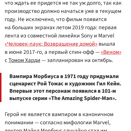
что ждать ее придется не так уж долго, так как
производство должно начаться уже в текущем
году. Не исключено, что фильм появится
на больших экранах летом 2019 года: первая
лента из совместной линейки Sony и Marvel
«Человек-паук: Возвращение домой»
вышла
в июне 2017-го, а первый спин-офф —
«Веном»
с
Томом Харди
— запланирован на октябрь.
Вампира Морбиуса в 1971 году придумали
сценарист Рой Томас и художник Гил Кейн.
Впервые этот персонаж появился в 101-м
выпуске серии «The Amazing Spider-Man».
Герой не является вампиром в каноничном
понимании — согласно мифологии Marvel,
доктор Майкл Морбиус случайно стал им