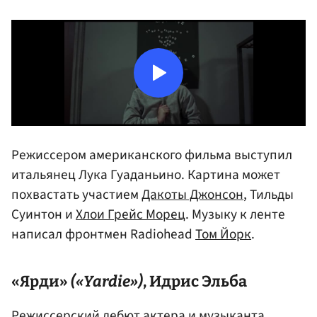
Режиссером американского фильма выступил
итальянец Лука Гуаданьино. Картина может
похвастать участием
Дакоты Джонсон
, Тильды
Суинтон и
Хлои Грейс Морец
. Музыку к ленте
написал фронтмен Radiohead
Том Йорк
.
«Ярди»
(«Yardie»)
, Идрис Эльба
Режиссерский дебют актера и музыканта