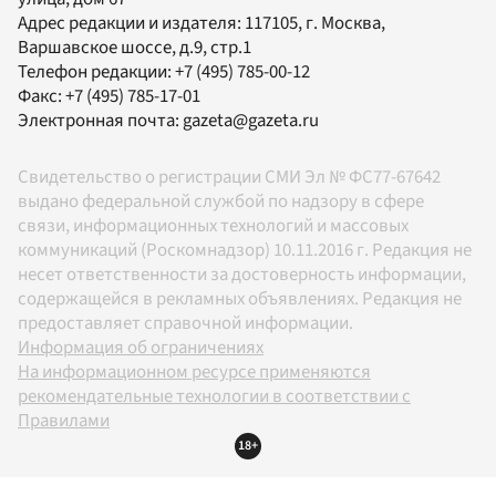
Адрес редакции и издателя:
117105
, г.
Москва
,
Варшавское шоссе, д.9, стр.1
Телефон редакции:
+7 (495) 785-00-12
Факс:
+7 (495) 785-17-01
Электронная почта:
gazeta@gazeta.ru
Свидетельство о регистрации СМИ Эл № ФС77-67642
выдано федеральной службой по надзору в сфере
связи, информационных технологий и массовых
коммуникаций (Роскомнадзор) 10.11.2016 г. Редакция не
несет ответственности за достоверность информации,
содержащейся в рекламных объявлениях. Редакция не
предоставляет справочной информации.
Информация об ограничениях
На информационном ресурсе применяются
рекомендательные технологии в соответствии с
Правилами
18+