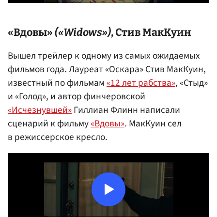
«Вдовы»
(«Widows»)
,
Стив МакКуин
Вышел трейлер к одному из самых ожидаемых
фильмов года. Лауреат «Оскара» Стив МакКуин,
известный по фильмам
«12 лет рабства»
, «Стыд»
и «Голод», и автор финчеровской
«Исчезнувшей»
Гиллиан Флинн написали
сценарий к фильму
«Вдовы»
. МакКуин сел
в режиссерское кресло.