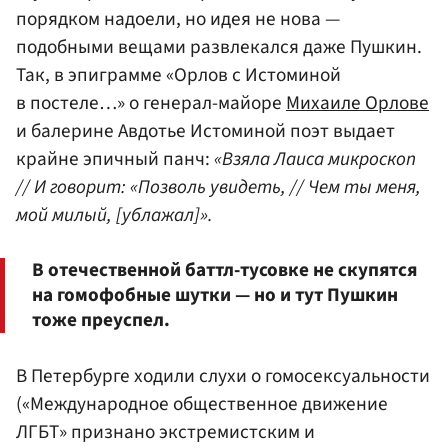
порядком надоели, но идея не нова —
подобными вещами развлекался даже Пушкин.
Так, в эпиграмме «Орлов с Истоминой
в постеле…» о генерал-майоре
Михаиле Орлове
и балерине Авдотье Истоминой поэт выдает
крайне эпичный панч:
«Взяла Лаиса микроскоп
// И говорит: «Позволь увидеть, // Чем ты меня,
мой милый, [ублажал]».
В отечественной баттл-тусовке не скупятся
на гомофобные шутки — но и тут Пушкин
тоже преуспел.
В Петербурге ходили слухи о гомосексуальности
(«Международное общественное движение
ЛГБТ» признано экстремистским и