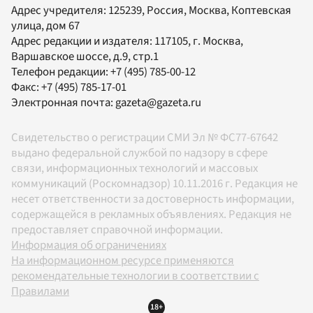
Адрес учредителя: 125239, Россия, Москва, Коптевская
улица, дом 67
Адрес редакции и издателя:
117105
, г.
Москва
,
Варшавское шоссе, д.9, стр.1
Телефон редакции:
+7 (495) 785-00-12
Факс:
+7 (495) 785-17-01
Электронная почта:
gazeta@gazeta.ru
Свидетельство о регистрации СМИ Эл № ФС77-67642
выдано федеральной службой по надзору в сфере
связи, информационных технологий и массовых
коммуникаций (Роскомнадзор) 10.11.2016 г. Редакция не
несет ответственности за достоверность информации,
содержащейся в рекламных объявлениях. Редакция не
предоставляет справочной информации.
Информация об ограничениях
На информационном ресурсе применяются
рекомендательные технологии в соответствии с
Правилами
18+