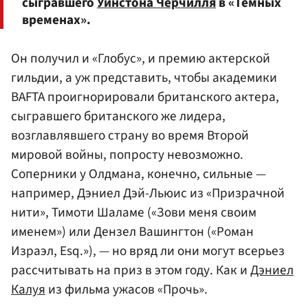
сыгравшего
Уинстона Черчилля
в «Темных
временах».
Он получил и «Глобус», и премию актерской
гильдии, а уж представить, чтобы академики
BAFTA проигнорировали британского актера,
сыгравшего британского же лидера,
возглавлявшего страну во время Второй
мировой войны, попросту невозможно.
Соперники у Олдмана, конечно, сильные —
например, Дэниел Дэй-Льюис из «Призрачной
нити», Тимоти Шаламе («Зови меня своим
именем») или Дензел Вашингтон («Роман
Израэл, Esq.»), — но вряд ли они могут всерьез
рассчитывать на приз в этом году. Как и
Дэниел
Калуя
из фильма ужасов «Прочь».