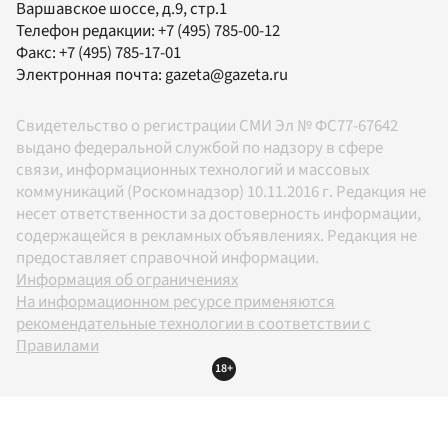
Варшавское шоссе, д.9, стр.1
Телефон редакции:
+7 (495) 785-00-12
Факс:
+7 (495) 785-17-01
Электронная почта:
gazeta@gazeta.ru
Свидетельство о регистрации СМИ Эл № ФС77-67642
выдано федеральной службой по надзору в сфере
связи, информационных технологий и массовых
коммуникаций (Роскомнадзор) 10.11.2016 г. Редакция не
несет ответственности за достоверность информации,
содержащейся в рекламных объявлениях. Редакция не
предоставляет справочной информации.
Информация об ограничениях
На информационном ресурсе применяются
рекомендательные технологии в соответствии с
Правилами
18+