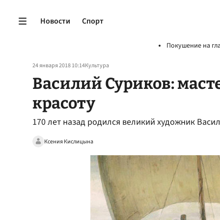
Новости
Спорт
Покушение на гл
24 января 2018 10:14
Культура
Василий Суриков: масте
красоту
170 лет назад родился великий художник Васи
Ксения Кислицына