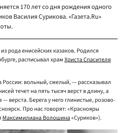
няется 170 лет со дня рождения одного
иков Василия Сурикова. «Газета.Ru»
боты.
из рода енисейских казаков. Родился
ербурге, расписывал храм
Христа Спасителя
в России: вольный, смелый, — рассказывал
нисей течет на пять тысяч верст в длину, а
— верста. Берега у него глинистые, розово-
сноярск. Про нас говорят: «Краснояры
и
Максимилиана Волошина
«Суриков»).