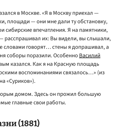
зался в Москве. «Я в Москву приехал —
, площади — они мне дали ту обстановку,
ои сибирские впечатления. Я на памятники,
— расспрашивал их: Вы видели, вы слышали,
не словами говорят… стены я допрашивал, а
еня соборы поразили. Особенно
Василий
авым казался. Как я на Красную площадь
бирскими воспоминаниями связалось…» (из
а «Суриков»).
вторым домом. Здесь он прожил большую
амые главные свои работы.
зни (1881)