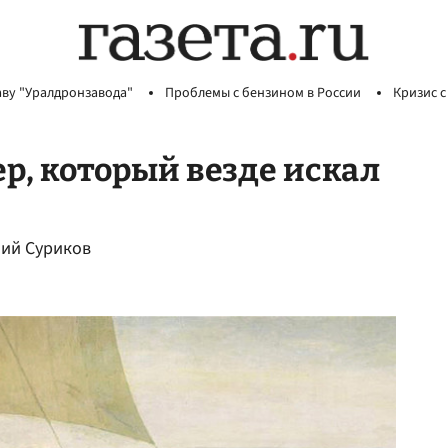
аву "Уралдронзавода"
Проблемы с бензином в России
Кризис с
р, который везде искал
лий Суриков