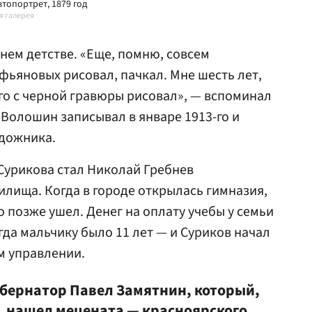
топортрет, 1879 год
я галерея
нем детстве. «Еще, помню, совсем
фьяновых рисовал, пачкал. Мне шесть лет,
го с черной гравюры рисовал», — вспоминал
 Волошин записывал в январе 1913-го и
удожника.
Сурикова стал Николай Гребнев
илища. Когда в городе открылась гимназия,
но позже ушел. Денег на оплату учебы у семьи
гда мальчику было 11 лет — и Суриков начал
м управлении.
убернатор Павел Замятнин, который,
, нашел мецената — красноярского