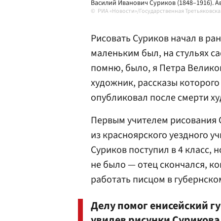
Василий Иванович Суриков (1848–1916). Ав
РИА «Новости»/Государственная Третьяковска
Рисовать Суриков начал в ран
маленьким был, на стульях са
помню, было, я Петра Велико
художник, рассказы которого
опубликовал после смерти х
Первым учителем рисования 
из красноярского уездного уч
Суриков поступил в 4 класс, 
не было — отец скончался, ко
работать писцом в губернско
Делу помог енисейский г
увидев рисунки Сурикова