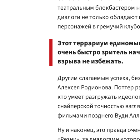
театральным блокбастером на 
диалоги не только обладают 
персонажей в гремучий клубо
Этот террариум единомыш
очень быстро зритель нач
взрыва не избежать.
Другим слагаемым успеха, без
Алексея Родионова
. Поттер р
кто умеет разгружать идеол
снайперской точностью взгля
фильмами позднего Вуди Алл
Ну и наконец, это правда оче
«Резни», за диалогами котор