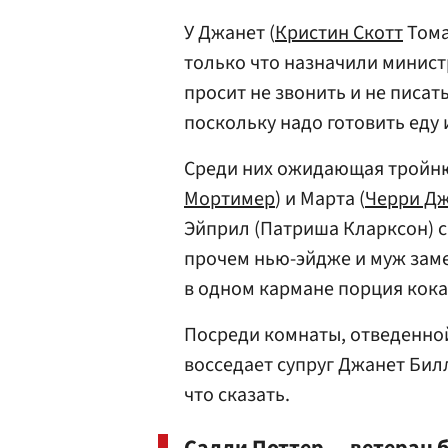
У Джанет (
Кристин Скотт
Тома
только что назначили минис
просит не звонить и не писат
поскольку надо готовить еду 
Среди них ожидающая тройню
Мортимер
) и Марта (
Черри Д
Эйприл (Патриша Кларксон) с
прочем нью-эйдже и муж заме
в одном кармане порция кокаи
Посреди комнаты, отведенно
восседает супруг Джанет Билл
что сказать.