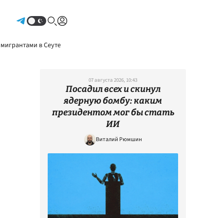
Авторизоваться
 мигрантами в Сеуте
07 августа 2026, 10:43
Посадил всех и скинул
ядерную бомбу: каким
президентом мог бы стать
ИИ
Виталий Рюмшин