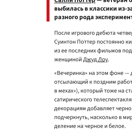
Салли Поттер
— ветеран б
выбилась в классики из-з
разного рода эксперимен
После игрового дебюта четве
Суинтон Поттер постоянно кид
из ее последних фильмов под
женщиной
Джуд Лоу
.
«Вечеринка» на этом фоне — 
отсылающий к поздним работ
в мехах»), который тоже на 
сатирического телеспектакля
декорациям добавляет черно-
подчеркнуть, насколько в ми
деление на черное и белое.