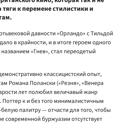
ританского кино, которая так и не
а тяги к перемене стилистики и
там.
ртьвековой давности «Орландо» с Тильдой
ало в крайности, и в итоге героем одного
 названием «Гнев», стал переодетый
демонстративно классицистский опыт,
ам Романа Полански («Резня», «Венера
старости лет полюбил величавый жанр
. Поттер к и без того минималистичным
белую палитру — отчасти для того, чтобы
ре современной буржуазии отсутствует