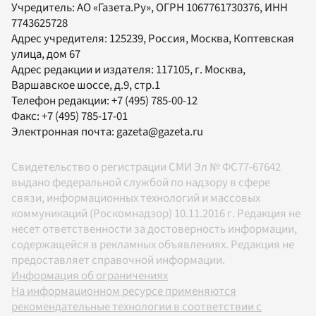
Учредитель:
АО «Газета.Ру»
, ОГРН 1067761730376, ИНН
7743625728
Адрес учредителя: 125239, Россия, Москва, Коптевская
улица, дом 67
Адрес редакции и издателя:
117105
, г.
Москва
,
Варшавское шоссе, д.9, стр.1
Телефон редакции:
+7 (495) 785-00-12
Факс:
+7 (495) 785-17-01
Электронная почта:
gazeta@gazeta.ru
Свидетельство о регистрации СМИ Эл № ФС77-67642
выдано федеральной службой по надзору в сфере
связи, информационных технологий и массовых
коммуникаций (Роскомнадзор) 10.11.2016 г. Редакция не
несет ответственности за достоверность информации,
содержащейся в рекламных объявлениях. Редакция не
предоставляет справочной информации.
Информация об ограничениях
На информационном ресурсе применяются
рекомендательные технологии в соответствии с