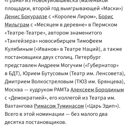
«Грань» из Новокуйбышевска (маленькой
площадки, второй год выигрывающей «Маски»)
Денис Бокурадзе
с «Королем Лиром»,
Борис
Мильграм
с «Месяцем в деревне» в Пермском
«Театре-Театре», автором знаменитого
«Тангейзера» новосибирцем Тимофеем
Кулябиным («Иванов» в Театре Наций), а также
постановщики двух столиц. Петербург
представлен Андреем Могучим («Губернатор»
в БДТ), Юрием Бутусовым (Театр им. Ленсовета),
Дмитрием Волкостреловым (ТЮЗ им. Брянцева),
Москва — худруком РАМТа
Алексеем Бородиным
с «Демократией», его коллегой из Театра им.
Вахтангова
Римасом Туминасом
(«Царь Эдип»).
Всего в этой номинации — без малого два
десятка постановщиков.