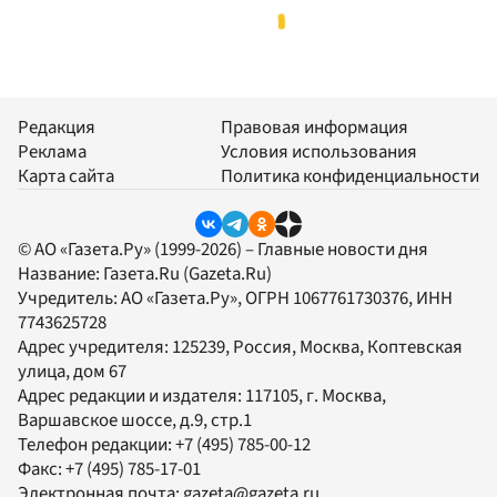
Редакция
Правовая информация
Реклама
Условия использования
Карта сайта
Политика конфиденциальности
© АО «Газета.Ру» (1999-2026) – Главные новости дня
Название:
Газета.Ru
(Gazeta.Ru)
Учредитель:
АО «Газета.Ру»
, ОГРН 1067761730376, ИНН
7743625728
Адрес учредителя: 125239, Россия, Москва, Коптевская
улица, дом 67
Адрес редакции и издателя:
117105
, г.
Москва
,
Варшавское шоссе, д.9, стр.1
Телефон редакции:
+7 (495) 785-00-12
Факс:
+7 (495) 785-17-01
Электронная почта:
gazeta@gazeta.ru