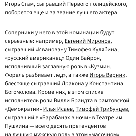
Игорь Стам, сыгравший Первого полицейского,
поборется еще и за звание лучшего актера.
Соперники у него в этой номинации будут
серьезные: например,
Евгений Миронов
,
сыгравший «Иванова» у Тимофея Кулябина,
«русский американец» Один Байрон,
исполнивший заглавную роль в «Кузмин.
Форель разбивает лед», а также
Игорь Верник
,
блестяще сыгравший Дракона у Константина
Богомолова. Кроме них, в этом списке
исполнитель роли Вилли Брандта в рамтовской
«Демократии»
Илья Исаев
,
Тимофей Трибунцев
,
сыгравший в «Барабанах в ночи» в Театре им.
Пушкина — всего десять претендентов
на лучшую мужскую роль в этом «масочном»