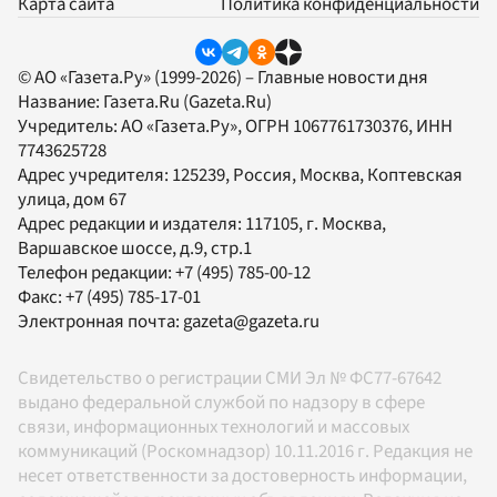
Карта сайта
Политика конфиденциальности
© АО «Газета.Ру» (1999-2026) – Главные новости дня
Название:
Газета.Ru
(Gazeta.Ru)
Учредитель:
АО «Газета.Ру»
, ОГРН 1067761730376, ИНН
7743625728
Адрес учредителя: 125239, Россия, Москва, Коптевская
улица, дом 67
Адрес редакции и издателя:
117105
, г.
Москва
,
Варшавское шоссе, д.9, стр.1
Телефон редакции:
+7 (495) 785-00-12
Факс:
+7 (495) 785-17-01
Электронная почта:
gazeta@gazeta.ru
Свидетельство о регистрации СМИ Эл № ФС77-67642
выдано федеральной службой по надзору в сфере
связи, информационных технологий и массовых
коммуникаций (Роскомнадзор) 10.11.2016 г. Редакция не
несет ответственности за достоверность информации,