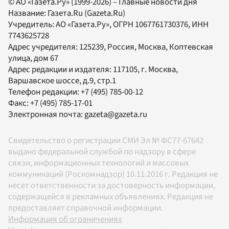
© АО «Газета.Ру» (1999-2026) – Главные новости дня
Название:
Газета.Ru
(Gazeta.Ru)
Учредитель:
АО «Газета.Ру»
, ОГРН 1067761730376, ИНН
7743625728
Адрес учредителя: 125239, Россия, Москва, Коптевская
улица, дом 67
Адрес редакции и издателя:
117105
, г.
Москва
,
Варшавское шоссе, д.9, стр.1
Телефон редакции:
+7 (495) 785-00-12
Факс:
+7 (495) 785-17-01
Электронная почта:
gazeta@gazeta.ru
Свидетельство о регистрации СМИ Эл № ФС77-67642
выдано федеральной службой по надзору в сфере
связи, информационных технологий и массовых
коммуникаций (Роскомнадзор) 10.11.2016 г. Редакция не
несет ответственности за достоверность информации,
содержащейся в рекламных объявлениях. Редакция не
предоставляет справочной информации.
Информация об ограничениях