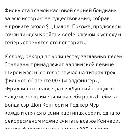
Фильм стал самой кассовой серией бондианы
за всю историю ее существования, собрав
в прокате около $1,1 млрд. Похоже, продюсеры
сочли тандем Крейга и Adele ключом к успеху и
теперь стремятся его повторить.
К слову, рекорд по количеству заглавных песен
бондианы принадлежит валлийской певице
Ширли Бэсси: ее голос звучал на титрах трех
фильмов об агенте 007 («Голдфингер»,
«Бриллианты навсегда» и «Лунный гонщик»).
Чаще всего примеряли на себя роль
Джеймса
Бонда
сэр Шон
Коннери
и
Роджер Мур
—
каждый снялся в семи картинах серии, однако
рекордсменом можно считать все же Коннери,
который также сыграл агента 007 в одном