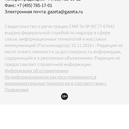
Факс:
+7 (495) 785-17-01
Электронная почта:
gazeta@gazeta.ru
Свидетельство о регистрации СМИ Эл № ФС77-67642
выдано федеральной службой по надзору в сфере
связи, информационных технологий и массовых
коммуникаций (Роскомнадзор) 10.11.2016 г. Редакция не
несет ответственности за достоверность информации,
содержащейся в рекламных объявлениях. Редакция не
предоставляет справочной информации.
Информация об ограничениях
На информационном ресурсе применяются
рекомендательные технологии в соответствии с
Правилами
18+