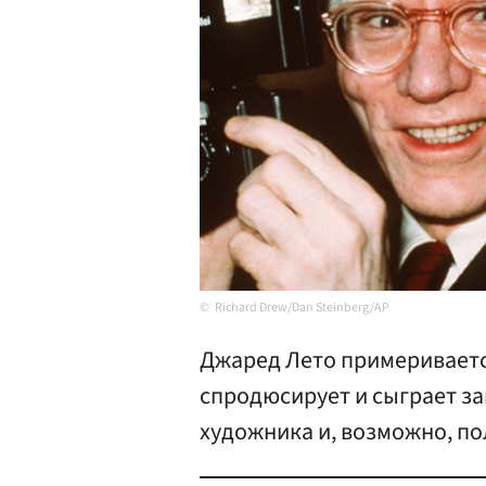
Richard Drew/Dan Steinberg/AP
Джаред Лето примериваетс
спродюсирует и сыграет за
художника и, возможно, по