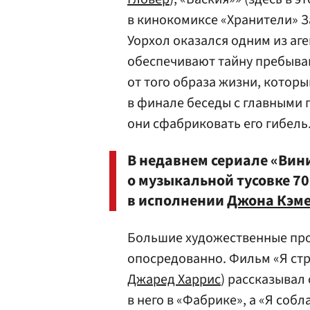
в кинокомиксе «Хранители» З
Уорхол оказался одним из аге
обеспечивают тайну пребыван
от того образа жизни, который
в финале беседы с главными г
они сфабриковать его гибель
В недавнем сериале «Вин
о музыкальной тусовке 70
в исполнении
Джона Кэм
Большие художественные про
опосредованно. Фильм «Я ст
Джаред Харрис
) рассказывал
в него в «Фабрике», а «Я соб