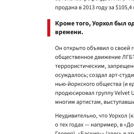
продана в 2013 году за $105,4 
Кроме того, Уорхол был о
времени.
Он открыто объявил о своей
общественное движение ЛГБТ
террористическим, запрещено 
осуждалось; создал арт-студ
нью-йоркского общества (и едв
продюсировал группу Velvet 
многим артистам, выступавшим
Неудивительно, что Уорхол (
о тех годах — например, в «Д
Гловер
), «Баския»» (здесь в 