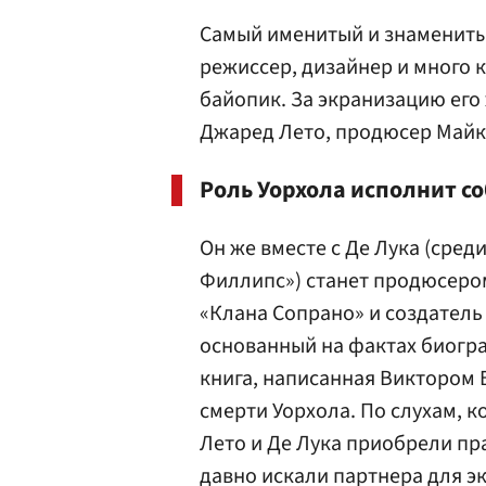
Самый именитый и знамениты
режиссер, дизайнер и много 
байопик. За экранизацию его
Джаред Лето, продюсер Майкл
Роль Уорхола исполнит с
Он же вместе с Де Лука (сред
Филлипс») станет продюсером
«Клана Сопрано» и создател
основанный на фактах биогра
книга, написанная Виктором Б
смерти Уорхола. По слухам, к
Лето и Де Лука приобрели пра
давно искали партнера для э