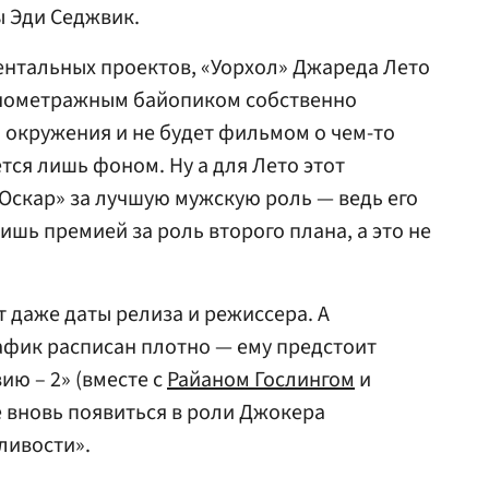
ы Эди Седжвик.
ентальных проектов, «Уорхол» Джареда Лето
лнометражным байопиком собственно
го окружения и не будет фильмом о чем-то
ется лишь фоном. Ну а для Лето этот
«Оскар» за лучшую мужскую роль — ведь его
шь премией за роль второго плана, а это не
т даже даты релиза и режиссера. А
афик расписан плотно — ему предстоит
ию – 2» (вместе с
Райаном Гослингом
и
же вновь появиться в роли Джокера
ливости».