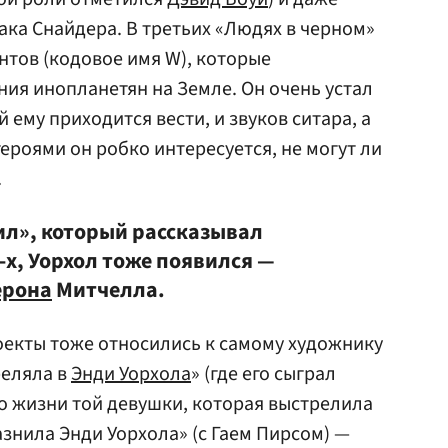
ака Снайдера. В третьих «Людях в черном»
нтов (кодовое имя W), которые
ия инопланетян на Земле. Он очень устал
 ему приходится вести, и звуков ситара, а
ероями он робко интересуется, не могут ли
.
ил», который рассказывал
-х, Уорхол тоже появился —
ерона
Митчелла.
екты тоже относились к самому художнику
реляла в
Энди Уорхола
» (где его сыграл
 о жизни той девушки, которая выстрелила
лазнила Энди Уорхола» (с Гаем Пирсом) —