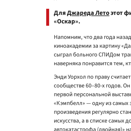
Для
Джареда Лето
этот ф
«Оскар».
Напомним, что два года наза
киноакадемии за картину «Да
сыграл больного СПИДом тран
наверняка понравится тем, к
Энди Уорхол по праву считает
сообществе 60–80-х годов. Он
первой персональной выставк
«Кэмпбелл» — одну из самых 
произведения регулярно ста
искусства, а в списке самых 
автокатастрофа (двойная)» н