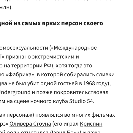
млн).
дной из самых ярких персон своего
 гомосексуальности («Международное
» признано экстремистским и
на территории РФ), хотя тогда это
ию «Фабрика», в которой собирались сливки
а не был убит одной гостьей в 1968 году),
Underground и позже покровительствовал
 на сцене ночного клуба Studio 54.
как персонаж) появлялся во многих фильмах
орз»
Оливера Стоуна
(его играл
Криспин
этой роли отметился
Дэвид Боуи
) и даже