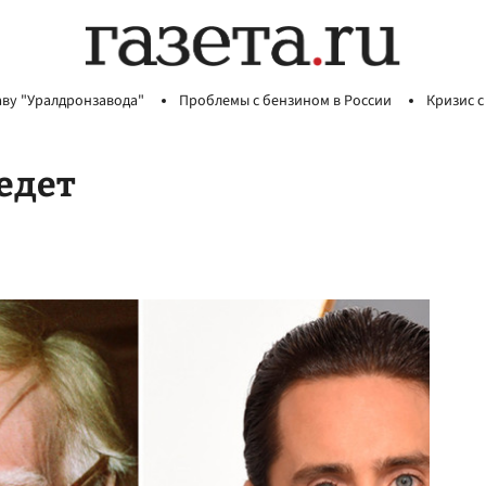
аву "Уралдронзавода"
Проблемы с бензином в России
Кризис с
ведет