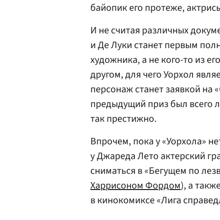
байопик его протеже, актрис
И не считая различных докум
и Де Луки станет первым по
художника, а не кого-то из е
другом, для чего Уорхол явля
персонаж станет заявкой на 
предыдущий приз был всего ли
так престижно.
Впрочем, пока у «Уорхола» не
у Джареда Лето актерский гр
сниматься в «Бегущем по лезв
Харрисоном Фордом
), а так
в кинокомиксе «Лига справед