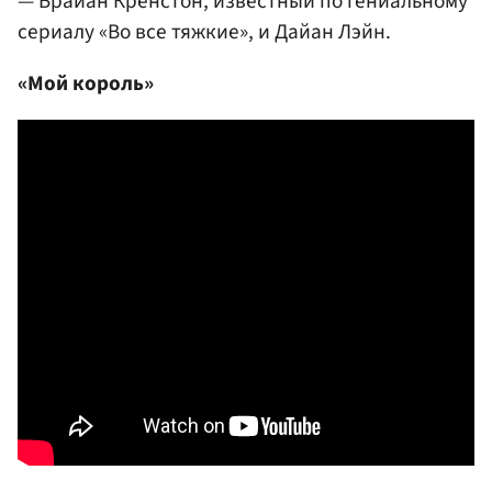
— Брайан Кренстон, известный по гениальному
сериалу «Во все тяжкие», и Дайан Лэйн.
«Мой король»