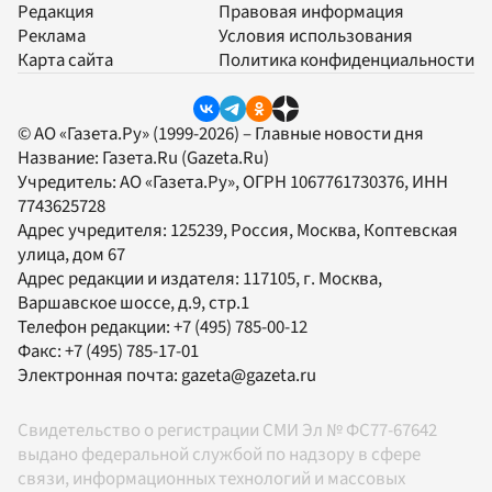
Редакция
Правовая информация
Реклама
Условия использования
Карта сайта
Политика конфиденциальности
© АО «Газета.Ру» (1999-2026) – Главные новости дня
Название:
Газета.Ru
(Gazeta.Ru)
Учредитель:
АО «Газета.Ру»
, ОГРН 1067761730376, ИНН
7743625728
Адрес учредителя: 125239, Россия, Москва, Коптевская
улица, дом 67
Адрес редакции и издателя:
117105
, г.
Москва
,
Варшавское шоссе, д.9, стр.1
Телефон редакции:
+7 (495) 785-00-12
Факс:
+7 (495) 785-17-01
Электронная почта:
gazeta@gazeta.ru
Свидетельство о регистрации СМИ Эл № ФС77-67642
выдано федеральной службой по надзору в сфере
связи, информационных технологий и массовых