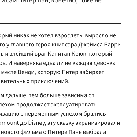
и сам Питер Пэн, конечно, тоже не
орый никак не хотел взрослеть, выросло не
то у главного героя книг сэра Джеймса Барри
ь и злейший враг Капитан Крюк, который
ов. И наверняка едва ли не каждая девочка
а месте Венди, которую Питер забирает
дивительных приключений.
м дальше, тем больше зависима от
спехом продолжает эксплуатировать
низацию с переменным успехом брались
mount до Disney, эту сказку экранизировали
ду нового фильма о Питере Пэне выбрала