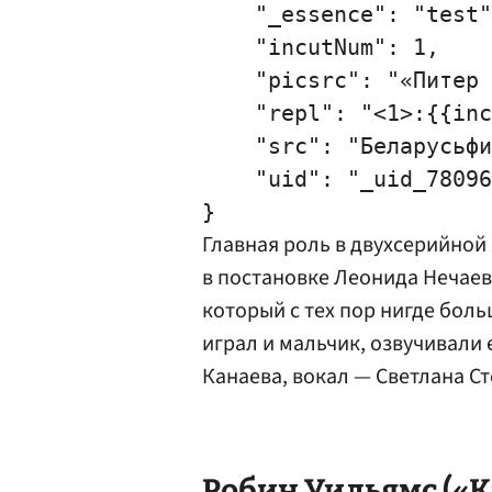
    "_essence": "test"
    "incutNum": 1,

    "picsrc": "«Питер 
    "repl": "<1>:{{inc
    "src": "Беларусьфи
    "uid": "_uid_78096
Главная роль в двухсерийной
в постановке
Леонида Нечаев
который с тех пор нигде боль
играл и мальчик, озвучивали 
Канаева
, вокал — Светлана С
Робин Уильямс
(«К