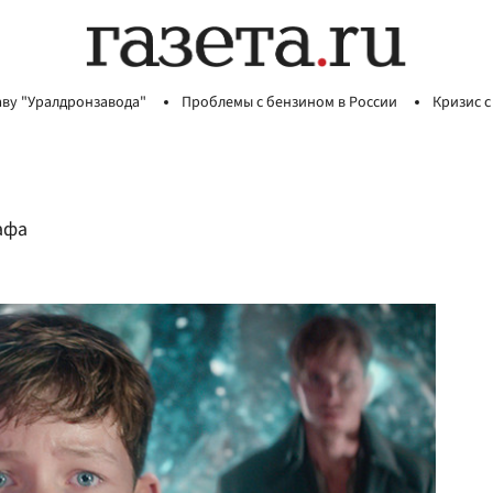
аву "Уралдронзавода"
Проблемы с бензином в России
Кризис с
афа