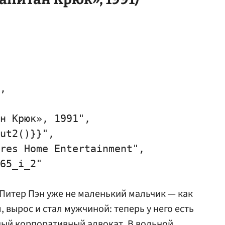
,

н Крюк», 1991",

ut2()}}",

res Home Entertainment",

65_i_2"

 Питер Пэн уже не маленький мальчик — как
л, вырос и стал мужчиной: теперь у него есть
шный корпоративный адвокат. В вольной