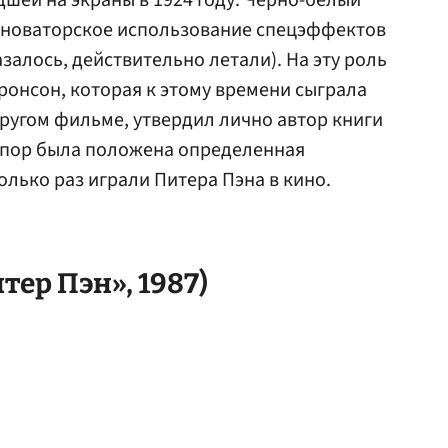
дшей на экраны в 1924 году. Черно-белый
 новаторское использование спецэффектов
казалось, действительно летали). На эту роль
онсон, которая к этому времени сыграла
ругом фильме, утвердил лично автор книги
х пор была положена определенная
лько раз играли Питера Пэна в кино.
тер Пэн», 1987)