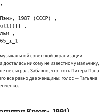
,

Пэн», 1987 (СССР)",

ut1()}}",

льм",

65_i_1"

 музыкальной советской экранизации
а
досталась никому не известному мальчику,
ше не сыграл. Забавно, что, хоть Питера Пэна
его все равно две женщины: голос —
Татьяна
тепченко.
апитан Крюк», 1991)