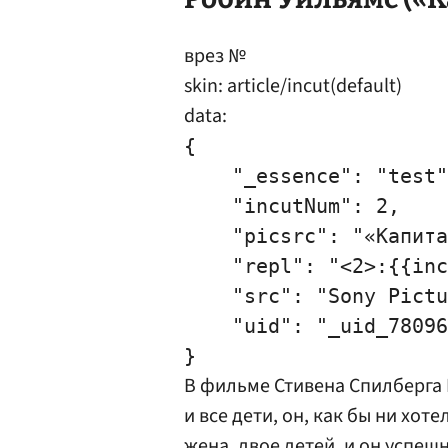
врез №
skin: article/incut(default)
data:
{

    "_essence": "test"
    "incutNum": 2,

    "picsrc": "«Капита
    "repl": "<2>:{{inc
    "src": "Sony Pictu
    "uid": "_uid_78096
В фильме Стивена
Спилберг
а
и все дети, он, как бы ни хоте
жена, двое детей, и он успе