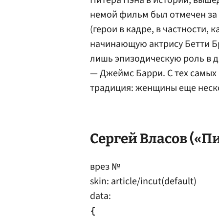
Питера Пэна в истории, выше
немой фильм был отмечен за
(герои в кадре, в частности, 
начинающую актрису Бетти Бр
лишь эпизодическую роль в д
— Джеймс Барри. С тех самы
традиция: женщины еще неско
Сергей Власов
(«Пи
врез №
skin: article/incut(default)
data:
{
