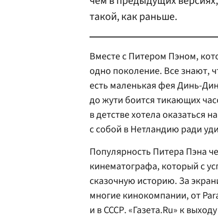
чем в предыдущих версиях, 
такой, как раньше.
Вместе с Питером Пэном, кот
одно поколение. Все знают, ч
есть маленькая фея Динь-Дин
до жути боится тикающих час
в детстве хотела оказаться н
с собой в Нетландию ради у
Популярность Питера Пэна че
кинематографа, который с у
сказочную историю. За экра
многие кинокомпании, от Para
и в СССР. «Газета.Ru» к выхо