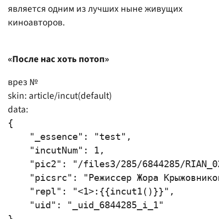
является одним из лучших ныне живущих
киноавторов.
«После нас хоть потоп»
врез №
skin: article/incut(default)
data:
{

    "_essence": "test",

    "incutNum": 1,

    "pic2": "/files3/285/6844285/RIAN_0
    "picsrc": "Режиссер Жора Крыжовнико
    "repl": "<1>:{{incut1()}}",

    "uid": "_uid_6844285_i_1"
