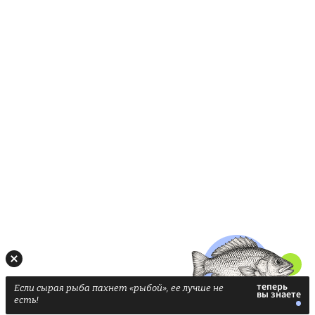
Если сырая рыба пахнет «рыбой», ее лучше не
есть!