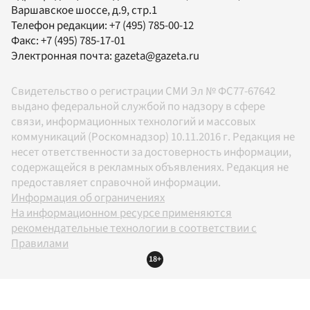
Варшавское шоссе, д.9, стр.1
Телефон редакции:
+7 (495) 785-00-12
Факс:
+7 (495) 785-17-01
Электронная почта:
gazeta@gazeta.ru
Свидетельство о регистрации СМИ Эл № ФС77-67642
выдано федеральной службой по надзору в сфере
связи, информационных технологий и массовых
коммуникаций (Роскомнадзор) 10.11.2016 г. Редакция не
несет ответственности за достоверность информации,
содержащейся в рекламных объявлениях. Редакция не
предоставляет справочной информации.
Информация об ограничениях
На информационном ресурсе применяются
рекомендательные технологии в соответствии с
Правилами
18+