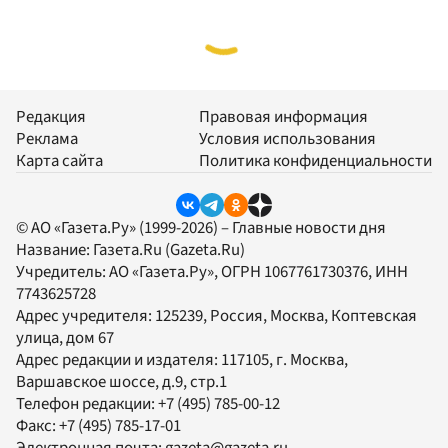
Редакция
Правовая информация
Реклама
Условия использования
Карта сайта
Политика конфиденциальности
© АО «Газета.Ру» (1999-2026) – Главные новости дня
Название:
Газета.Ru
(Gazeta.Ru)
Учредитель:
АО «Газета.Ру»
, ОГРН 1067761730376, ИНН
7743625728
Адрес учредителя: 125239, Россия, Москва, Коптевская
улица, дом 67
Адрес редакции и издателя:
117105
, г.
Москва
,
Варшавское шоссе, д.9, стр.1
Телефон редакции:
+7 (495) 785-00-12
Факс:
+7 (495) 785-17-01
Электронная почта:
gazeta@gazeta.ru