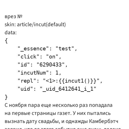
врез №
skin: article/incut(default)
data:
{

    "_essence": "test",

    "click": "on",

    "id": "6290433",

    "incutNum": 1,

    "repl": "<1>:{{incut1()}}",

    "uid": "_uid_6412641_i_1"

С ноября пара еще несколько раз попадала
на первые страницы газет. У них пытались
вызнать дату свадьбы, и однажды Камбербэтч