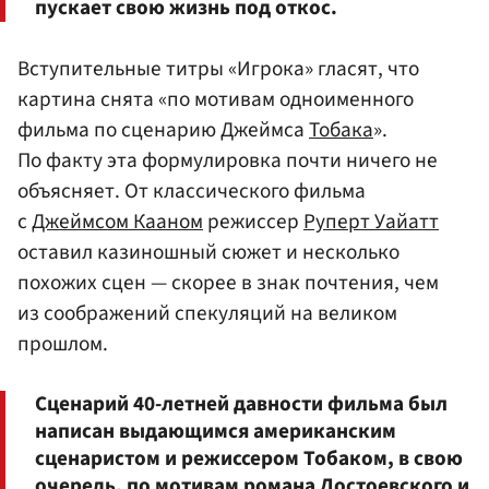
пускает свою жизнь под откос.
Вступительные титры «Игрока» гласят, что
картина снята «по мотивам одноименного
фильма по сценарию Джеймса
Тобака
».
По факту эта формулировка почти ничего не
объясняет. От классического фильма
с
Джеймсом Кааном
режиссер
Руперт Уайатт
оставил казиношный сюжет и несколько
похожих сцен — скорее в знак почтения, чем
из соображений спекуляций на великом
прошлом.
Сценарий 40-летней давности фильма был
написан выдающимся американским
сценаристом и режиссером Тобаком, в свою
очередь, по мотивам романа Достоевского и