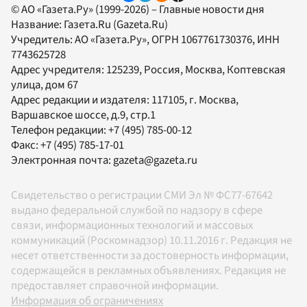
© АО «Газета.Ру» (1999-2026) – Главные новости дня
Название:
Газета.Ru
(Gazeta.Ru)
Учредитель:
АО «Газета.Ру»
, ОГРН 1067761730376, ИНН
7743625728
Адрес учредителя: 125239, Россия, Москва, Коптевская
улица, дом 67
Адрес редакции и издателя:
117105
, г.
Москва
,
Варшавское шоссе, д.9, стр.1
Телефон редакции:
+7 (495) 785-00-12
Факс:
+7 (495) 785-17-01
Электронная почта:
gazeta@gazeta.ru
Свидетельство о регистрации СМИ Эл № ФС77-67642
выдано федеральной службой по надзору в сфере
связи, информационных технологий и массовых
коммуникаций (Роскомнадзор) 10.11.2016 г. Редакция не
несет ответственности за достоверность информации,
содержащейся в рекламных объявлениях. Редакция не
предоставляет справочной информации.
Информация об ограничениях