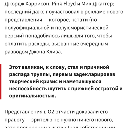
Джордж Харрисон
, Pink Floyd и
Мик Джаггер
;
последний даже поучаствовал в рекламе нового
представления — которое, кстати (по
полуофициальной и полуюмористической
версии) понадобилось лишь для того, чтобы
оплатить расходы, вызванные очередным
разводом
Джона Клиза
.
Этот великан, к слову, стал и причиной
распада труппы, первым задекларировав
творческий кризис и наметившуюся
неспособность шутить с прежней остротой и
оригинальностью.
Представления в О2 отчасти доказали его
правоту — зрителю не нужно ничего нового,
зато проверенные шутки (над собственными