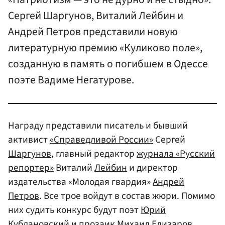
Сергей Шаргунов, Виталий Лейбин и
Андрей Петров представили новую
литературную премию «Куликово поле»,
созданную в память о погибшем в Одессе
поэте Вадиме Негатурове.
Награду представили писатель и бывший
активист
«Справедливой России»
Сергей
Шаргунов
, главный редактор
журнала «Русский
репортер»
Виталий
Лейбин
и директор
издательства «Молодая гвардия»
Андрей
Петров
. Все трое войдут в состав жюри. Помимо
них судить конкурс будут поэт
Юрий
Кублановский
и прозаик
Михаил Елизаров
.