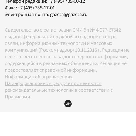
Телефон редакции:
+7 (495) 785-00-12
Факс:
+7 (495) 785-17-01
Электронная почта:
gazeta@gazeta.ru
Свидетельство о регистрации СМИ Эл № ФС77-67642
выдано федеральной службой по надзору в сфере
связи, информационных технологий и массовых
коммуникаций (Роскомнадзор) 10.11.2016 г. Редакция не
несет ответственности за достоверность информации,
содержащейся в рекламных объявлениях. Редакция не
предоставляет справочной информации.
Информация об ограничениях
На информационном ресурсе применяются
рекомендательные технологии в соответствии с
Правилами
18+