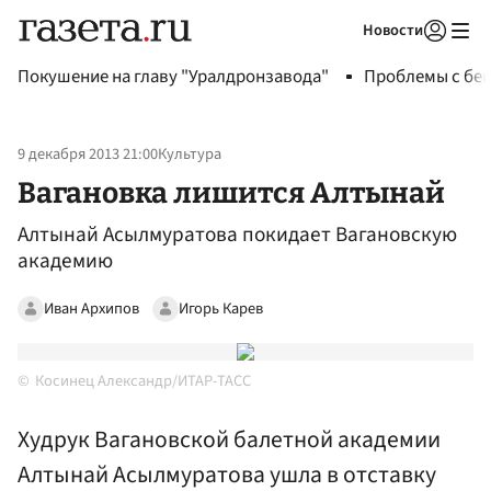
Новости
Авторизоваться
Покушение на главу "Уралдронзавода"
Проблемы с бен
9 декабря 2013 21:00
Культура
Вагановка лишится Алтынай
Алтынай Асылмуратова покидает Вагановскую
академию
Иван Архипов
Игорь Карев
Косинец Александр/ИТАР-ТАСС
Худрук Вагановской балетной академии
Алтынай Асылмуратова ушла в отставку