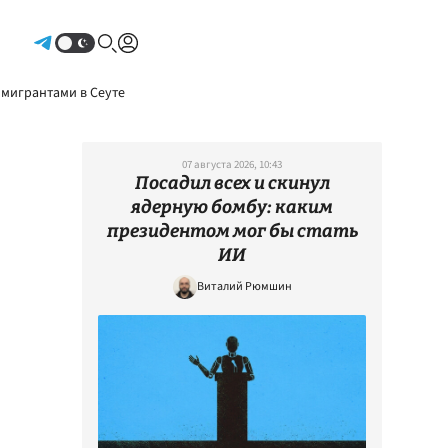
Авторизоваться
 мигрантами в Сеуте
07 августа 2026, 10:43
Посадил всех и скинул
ядерную бомбу: каким
президентом мог бы стать
ИИ
Виталий Рюмшин