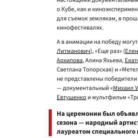
настоящими документальными
о Кубе, как и киноэксперимен
для съемок землякам, в прош
кинофестивалях.
А в анимации на победу могу
Литманович
), «Еще раз» (
Елен
Архипова
, Алина Яхьева,
Екат
Светлана Топорская) и «Метел
не представлены победители
— документальный «
Михаил 
Евтушенко
и мультфильм «Три
На церемонии был объявл
сезона — народный артис
лауреатом специального п