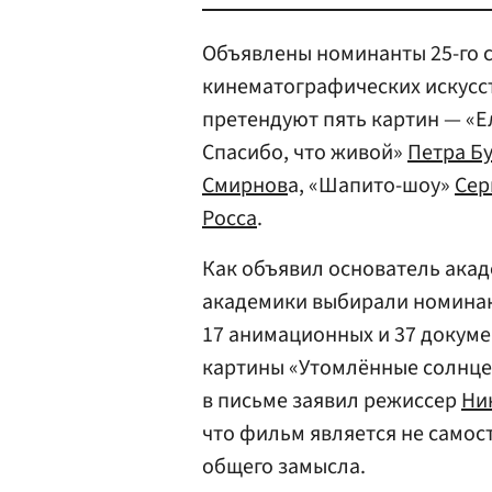
Объявлены номинанты 25-го 
кинематографических искусст
претендуют пять картин — «
Спасибо, что живой»
Петра Б
Смирнов
а, «Шапито-шоу»
Сер
Росса
.
Как объявил основатель ака
академики выбирали номинант
17 анимационных и 37 докуме
картины «Утомлённые солнцем
в письме заявил режиссер
Ни
что фильм является не самос
общего замысла.