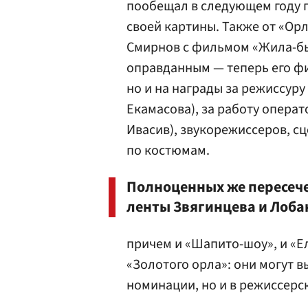
пообещал в следующем году 
своей картины. Также от «Ор
Смирнов с фильмом «Жила-бы
оправданным — теперь его фи
но и на награды за режиссуру
Екамасова
), за работу опер
Ивасив), звукорежиссеров, с
по костюмам.
Полноценных же пересечен
ленты Звягинцева и Лоба
причем и «Шапито-шоу», и «Е
«Золотого орла»: они могут в
номинации, но и в режиссерс