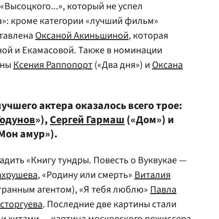
Высоцкого...», который не успел
а»: кроме категории «лучший фильм»
ставлена
Оксаной Акиньшиной
, которая
ной и Екамасовой. Также в номинации
ены
Ксения Раппопорт
(«Два дня») и
Оксана
учшего актера оказалось всего трое:
Годунов
»),
Сергей Гармаш
(«Дом») и
Мон амур»).
адить «Книгу тундры. Повесть о Вуквукае —
ахрушева
, «Родину или смерть»
Виталия
транным агентом), «Я тебя люблю»
Павла
сторгуева
. Последние две картины стали