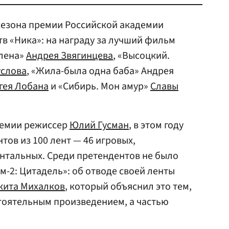
сезона премии Российской академии
в «Ника»: на награду за лучший фильм
Елена»
Андрея Звягинцева
, «Высоцкий.
услова
, «Жила-была одна баба» Андрея
гея Лобана
и «Сибирь. Мон амур»
Славы
демии режиссер
Юлий Гусман
, в этом году
ов из 100 лент — 46 игровых,
нтальных. Среди претендентов не было
-2: Цитадель»: об отводе своей ленты
кита Михалков
, который объяснил это тем,
тоятельным произведением, а частью