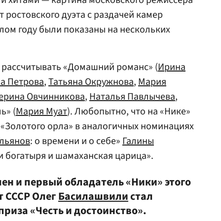
 хитами — картина московского режиссера
т ростовского дуэта с раздачей камер
лом году были показаны на нескольких
т рассчитывать «Домашний романс» (
Ирина
а Петрова
,
Татьяна Окружнова
,
Мария
ерина Овчинникова
,
Наталья Павлычева
,
ь» (
Мария Муат
). Любопытно, что на «Нике»
 «Золотого орла» в аналогичных номинациях
Ульянов
: о времени и о себе»
Галины
 богатыря и шамаханская царица».
ен и первый обладатель «Ники» этого
т СССР Олег
Басилашвили
стал
риза «Честь и достоинство».