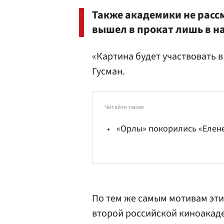
Также академики не расс
вышел в прокат лишь в на
«Картина будет участвовать 
Гусман.
Читайте также
«Орлы» покорились «Елен
По тем же самым мотивам эти
второй российской киноакаде