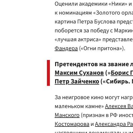
Оценили академики «Ники» и «
к номинациям «Золотого орл
картина Петра Буслова пред
поборется за победу с Марки
«лучшая актриса» представл
Фандера
(«Огни притона»).
Претендентов на звание л
Максим Суханов
(»
Борис 
Петр Зайченко
(«Сибирь. 
За неигровое кино могут нагр
маленьком камне»
Алексея В
Манского
(признан в РФ инос
Костомарова
и
Александра Ра