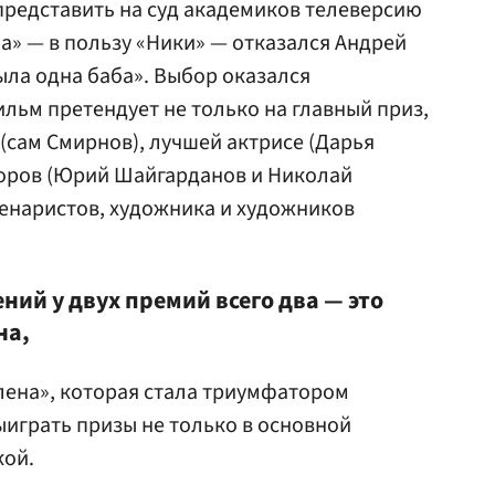
представить на суд академиков телеверсию
ла» — в пользу «Ники» — отказался Андрей
ла одна баба». Выбор оказался
льм претендует не только на главный приз,
 (сам Смирнов), лучшей актрисе (
Дарья
аторов (Юрий Шайгарданов и Николай
ценаристов, художника и художников
ий у двух премий всего два — это
на,
лена», которая стала триумфатором
ыиграть призы не только в основной
кой.