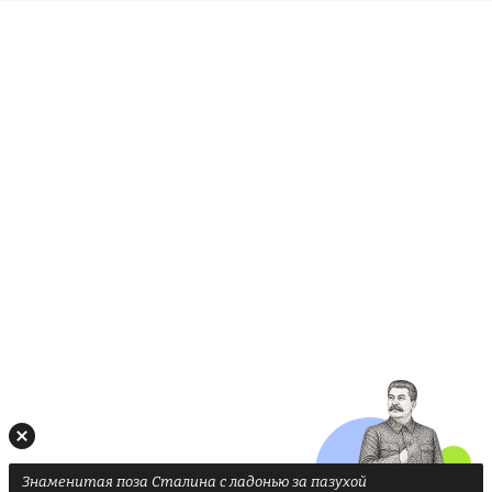
Знаменитая поза Сталина с ладонью за пазухой