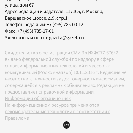
улица, дом 67
Адрес редакции и издателя:
117105
, г.
Москва
,
Варшавское шоссе, д.9, стр.1
Телефон редакции:
+7 (495) 785-00-12
Факс:
+7 (495) 785-17-01
Электронная почта:
gazeta@gazeta.ru
Свидетельство о регистрации СМИ Эл № ФС77-67642
выдано федеральной службой по надзору в сфере
связи, информационных технологий и массовых
коммуникаций (Роскомнадзор) 10.11.2016 г. Редакция не
несет ответственности за достоверность информации,
содержащейся в рекламных объявлениях. Редакция не
предоставляет справочной информации.
Информация об ограничениях
На информационном ресурсе применяются
рекомендательные технологии в соответствии с
Правилами
18+