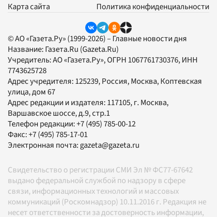
Карта сайта
Политика конфиденциальности
© АО «Газета.Ру» (1999-2026) – Главные новости дня
Название:
Газета.Ru
(Gazeta.Ru)
Учредитель:
АО «Газета.Ру»
, ОГРН 1067761730376, ИНН
7743625728
Адрес учредителя: 125239, Россия, Москва, Коптевская
улица, дом 67
Адрес редакции и издателя:
117105
, г.
Москва
,
Варшавское шоссе, д.9, стр.1
Телефон редакции:
+7 (495) 785-00-12
Факс:
+7 (495) 785-17-01
Электронная почта:
gazeta@gazeta.ru
Свидетельство о регистрации СМИ Эл № ФС77-67642
выдано федеральной службой по надзору в сфере
связи, информационных технологий и массовых
коммуникаций (Роскомнадзор) 10.11.2016 г. Редакция не
несет ответственности за достоверность информации,