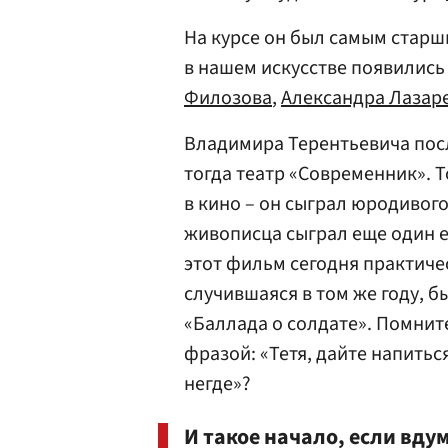
На курсе он был самым старши
в нашем искусстве появилис
Филозова
,
Александра Лазар
Владимира Терентьевича пос
тогда театр «Современник». Т
в кино – он сыграл юродивого
живописца сыграл еще один 
этот фильм сегодня практичес
случившаяся в том же году, 
«Баллада о солдате». Помнит
фразой: «Тетя, дайте напиться
негде»?
И такое начало, если вду