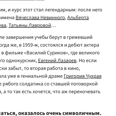
м, и курс этот стал легендарным: после него
ь имена
Вячеслава Невинного
,
Альберта
ева
,
Татьяны Лавровой
…
ле завершения учебы берут в гремевший
огда же, в 1959-м, состоялся и дебют актера
 в фильме «Василий Суриков», где великого
его однокурсник,
Евгений Лазарев
. Но если
ки забыт, то вторая работа в кино,
была уже в гениальной драме
Григория Чухрая
е рябого солдатика со ставшей поговоркой
, а то так есть хочется, что аж переночевать
маться, оказалось очень символичным.