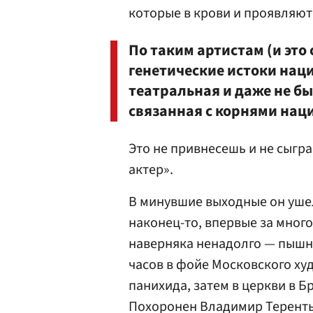
которые в крови и проявляют
По таким артистам (и это
генетические истоки наци
театральная и даже не бы
связанная с корнями нац
Это не привнесешь и не сыгра
актер».
В минувшие выходные он ушел 
наконец-то, впервые за мног
наверняка ненадолго — пышны
часов в фойе Московского ху
панихида, затем в церкви в 
Похоронен Владимир Теренть