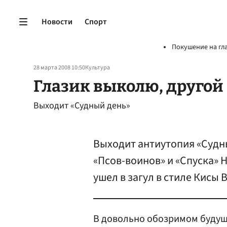
Новости
Спорт
Покушение на гл
28 марта 2008 10:50
Культура
Глазик выколю, другой
Выходит «Судный день»
Выходит антиутопия «Судн
«Псов-воинов» и «Спуска» 
ушел в загул в стиле Кисы
В довольно обозримом будуще