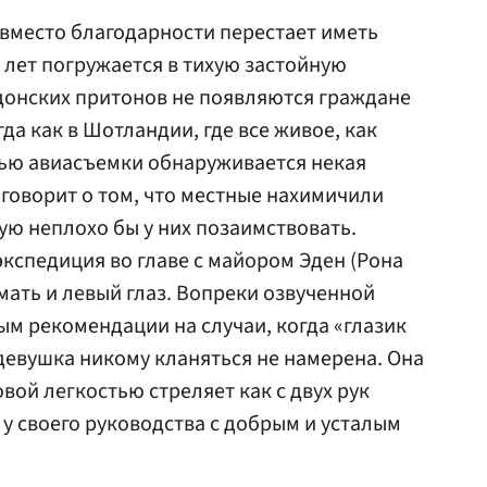
 вместо благодарности перестает иметь
27 лет погружается в тихую застойную
ндонских притонов не появляются граждане
а как в Шотландии, где все живое, как
щью авиасъемки обнаруживается некая
 говорит о том, что местные нахимичили
ую неплохо бы у них позаимствовать.
экспедиция во главе с майором Эден (Рона
мать и левый глаз. Вопреки озвученной
м рекомендации на случаи, когда «глазик
 девушка никому кланяться не намерена. Она
овой легкостью стреляет как с двух рук
ы у своего руководства с добрым и усталым