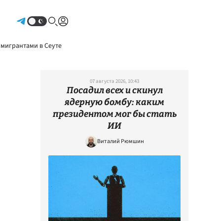
Авторизоваться
 мигрантами в Сеуте
07 августа 2026, 10:43
Посадил всех и скинул
ядерную бомбу: каким
президентом мог бы стать
ИИ
Виталий Рюмшин