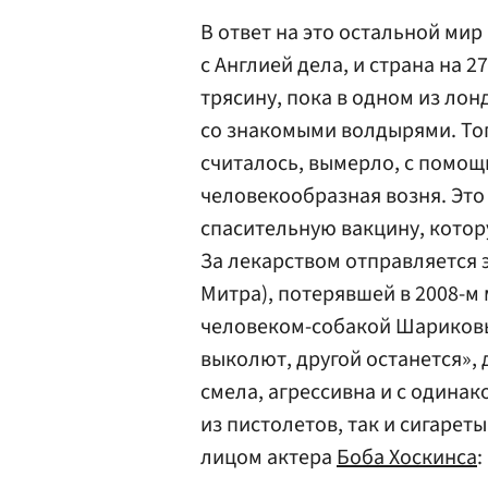
В ответ на это остальной мир
с Англией дела, и страна на 
трясину, пока в одном из ло
со знакомыми волдырями. Тогд
считалось, вымерло, с помо
человекообразная возня. Это
спасительную вакцину, котор
За лекарством отправляется 
Митра), потерявшей в 2008-м 
человеком-собакой Шариковы
выколют, другой останется»,
смела, агрессивна и с одинак
из пистолетов, так и сигарет
лицом актера
Боба Хоскинса
: