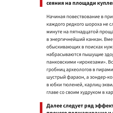
сеяния на площади купле
Начиная повествование в прис
каждого редкого шороха не с
минуте на пятнадцатой проща
в энергичнейший канкан. Вме
обыскивающих в поисках нуж
набрасываются пышущие здо
панковскими «ирокезами». Вс
гробниц археологов в пирами
шустрый фараон, а зондер-ко
в юбки тюленей, карлиц-экви
главе со своим худруком в ха
Далее следует ряд эффек