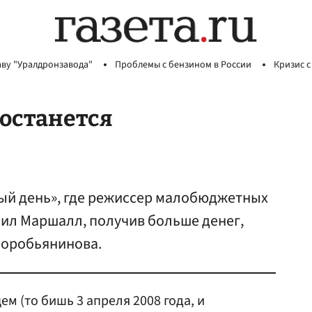
аву "Уралдронзавода"
Проблемы с бензином в России
Кризис с
 останется
ый день», где режиссер малобюджетных
Нил Маршалл, получив больше денег,
 Воробьянинова.
м (то бишь 3 апреля 2008 года, и