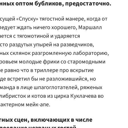
нных оптом бубликов, предостаточно.
ущей «Спуску» тягостной манере, когда от
ледует ждать ничего хорошего, Маршалл
ется с тягомотиной и ударяется
сто раздутых упырей на разведчиков,
ных склянок разгромленную лабораторию,
ровьем молодые фрики со старомодными
е равно что в триллере про вскрытие
де встретил бы не разложившийся, но
манда в лице шпагоглотателей, ряженых
либристок и котов из цирка Куклачева во
рактерном мейк-апе.
тных сцен, включающих в числе