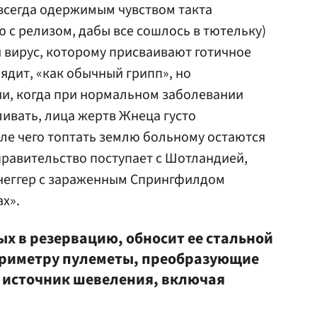
всегда одержимым чувством такта
 с релизом, дабы все сошлось в тютельку)
 вирус, которому присваивают готичное
ядит, «как обычный грипп», но
ии, когда при нормальном заболевании
ливать, лица жертв Жнеца густо
ле чего топтать землю больному остаются
правительство поступает с Шотландией,
неггер с зараженным Спрингфилдом
х».
ых в резервацию, обносит ее стальной
ериметру пулеметы, преобразующие
 источник шевеления, включая