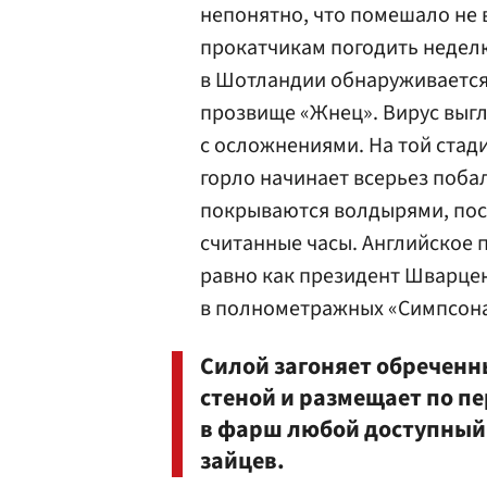
непонятно, что помешало не 
прокатчикам погодить неделю
в Шотландии обнаруживается
прозвище «Жнец». Вирус выгл
с осложнениями. На той стад
горло начинает всерьез поба
покрываются волдырями, пос
считанные часы. Английское 
равно как президент Шварце
в полнометражных «Симпсона
Силой загоняет обреченн
стеной и размещает по п
в фарш любой доступный
зайцев.