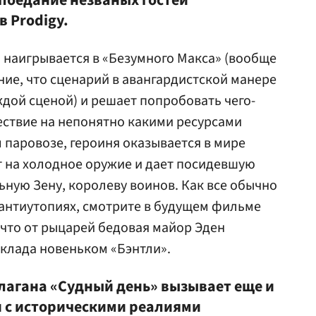
поедание незваных гостей
в Prodigy.
 наигрывается в «Безумного Макса» (вообще
ние, что сценарий в авангардистской манере
ждой сценой) и решает попробовать чего-
ествие на непонятно какими ресурсами
 паровозе, героиня оказывается в мире
т на холодное оружие и дает посидевшую
ьную Зену, королеву воинов. Как все обычно
антиутопиях, смотрите в будущем фильме
 что от рыцарей бедовая майор Эден
склада новеньком «Бэнтли».
алагана «Судный день» вызывает еще и
 с историческими реалиями