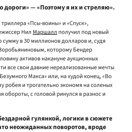
о дороги» — «Поэтому я их и стреляю».
 триллера «Псы-воины» и «Спуск»,
ежиссер Нил
Маршалл
получил под новый
 сумму в 30 миллионов долларов и, судя
й Воробьяниновым, которому Бендер
ловину активов накануне аукционных
мяти все свои давние нереализованные мечты
«Безумного Макса» или, на худой конец, «Во
лу робея и трогательно экономя на соленых
я обороты, с головой ринулся в разнос и
ебездарной гулянкой, логики в сюжете
зато неожиданных поворотов, вроде