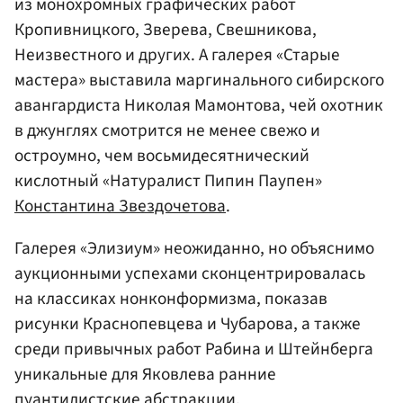
из монохромных графических работ
Кропивницкого, Зверева, Свешникова,
Неизвестного и других. А галерея «Старые
мастера» выставила маргинального сибирского
авангардиста Николая Мамонтова, чей охотник
в джунглях смотрится не менее свежо и
остроумно, чем восьмидесятнический
кислотный «Натуралист Пипин Паупен»
Константина Звездочетова
.
Галерея «Элизиум» неожиданно, но объяснимо
аукционными успехами сконцентрировалась
на классиках нонконформизма, показав
рисунки Краснопевцева и Чубарова, а также
среди привычных работ Рабина и Штейнберга
уникальные для Яковлева ранние
пуантилистские абстракции.