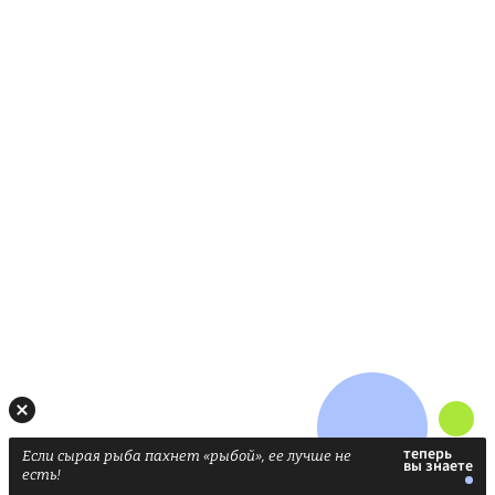
Если сырая рыба пахнет «рыбой», ее лучше не
есть!