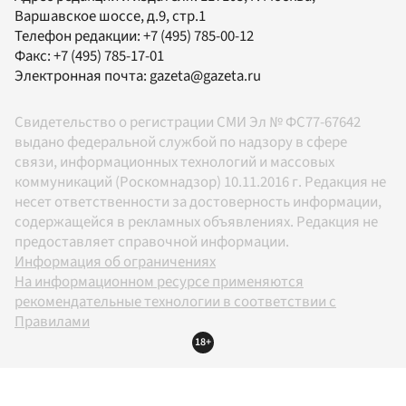
Варшавское шоссе, д.9, стр.1
Телефон редакции:
+7 (495) 785-00-12
Факс:
+7 (495) 785-17-01
Электронная почта:
gazeta@gazeta.ru
Свидетельство о регистрации СМИ Эл № ФС77-67642
выдано федеральной службой по надзору в сфере
связи, информационных технологий и массовых
коммуникаций (Роскомнадзор) 10.11.2016 г. Редакция не
несет ответственности за достоверность информации,
содержащейся в рекламных объявлениях. Редакция не
предоставляет справочной информации.
Информация об ограничениях
На информационном ресурсе применяются
рекомендательные технологии в соответствии с
Правилами
18+