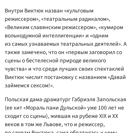
Внутри Виктюк назван «культовым
режиссером», «театральным радикалом»,
«Великим славянским режиссером», «кумиром
вольнодумной интеллигенции» и «одним
из самых узнаваемых театральных деятелей». А
также замечено, что он «первым заговорил со
сцены о бестелесной природе великого
чувства» и что среди лучших своих спектаклей
Виктюк числит постановку с названием «Давай
займемся сексом!».
Польская дама-драматург Габриэля Запольская
(ее хит «Мораль пани Дульской» уже 100 лет не
сходит со сцены), жившая на рубеже ХIХ и ХХ
веков в том же Львове, что и режиссер,
по словам Виктюка, сама обратилась к нему