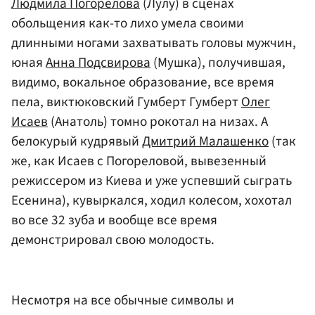
Людмила Погорелова
(Лулу) в сценах
обольщения как-то лихо умела своими
длинными ногами захватывать головы мужчин,
юная
Анна Подсвирова
(Мушка), получившая,
видимо, вокальное образование, все время
пела, виктюковский Гумберт Гумберт
Олег
Исаев
(Анатоль) томно рокотал на низах. А
белокурый кудрявый
Дмитрий Малашенко
(так
же, как Исаев с Погореловой, вывезенный
режиссером из Киева и уже успевший сыграть
Есенина), кувыркался, ходил колесом, хохотал
во все 32 зуба и вообще все время
демонстрировал свою молодость.
Несмотря на все обычные символы и