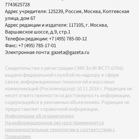
7743625728
Адрес учредителя: 125239, Россия, Москва, Коптевская
улица, дом 67
Адрес редакции и издателя:
117105
, г.
Москва
,
Варшавское шоссе, д.9, стр.1
Телефон редакции:
+7 (495) 785-00-12
Факс:
+7 (495) 785-17-01
Электронная почта:
gazeta@gazeta.ru
Свидетельство о регистрации СМИ Эл № ФС77-67642
выдано федеральной службой по надзору в сфере
связи, информационных технологий и массовых
коммуникаций (Роскомнадзор) 10.11.2016 г. Редакция не
несет ответственности за достоверность информации,
содержащейся в рекламных объявлениях. Редакция не
предоставляет справочной информации.
Информация об ограничениях
На информационном ресурсе применяются
рекомендательные технологии в соответствии с
Правилами