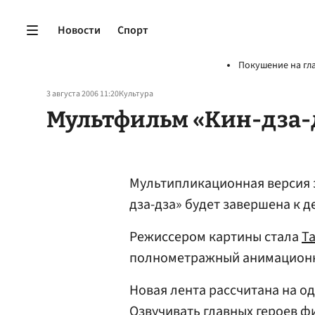
Новости
Спорт
Покушение на гл
3 августа 2006 11:20
Культура
Мультфильм «Кин-дза-д
Мультипликационная версия
дза-дза» будет завершена к д
Режиссером картины стала
Т
полнометражный анимацион
Новая лента рассчитана на од
Озвучивать главных героев ф