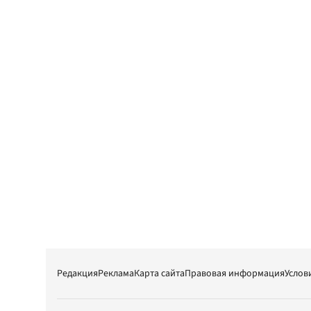
Редакция
Реклама
Карта сайта
Правовая информация
Услов