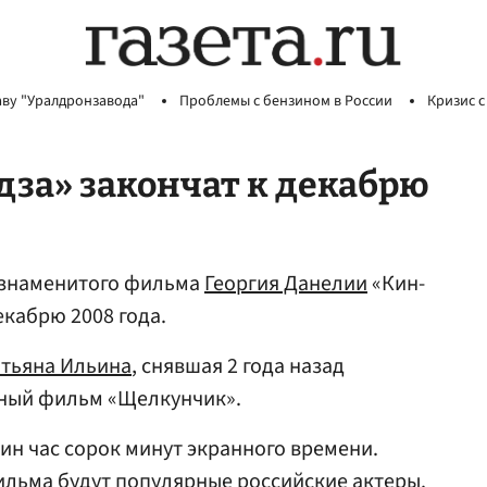
аву "Уралдронзавода"
Проблемы с бензином в России
Кризис с
за» закончат к декабрю
 знаменитого фильма
Георгия Данелии
«Кин-
екабрю 2008 года.
атьяна Ильина
, снявшая 2 года назад
ный фильм «Щелкунчик».
ин час сорок минут экранного времени.
ильма будут популярные российские актеры.