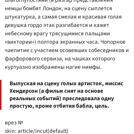
благоглупостями (в разгар представления
немцы бомбят Лондон, на сцену сыплется
штукатурка, а самая смелая и красивая голая
девушка гордо этак разгибается и кажет
небесному врагу трясущимися пальцами
«виктории») полтора экранных часа. Чопорное
чаепитие с участием осовевших собеседников и
фарфорового сервиза, на чашках которого
куртуазно изображены нагие нимфы.
Выпуская на сцену голых артисток, миссис
Хендерсон (а фильм снят на основе
реальных событий) преследовала одну
простую, кроме отбития бабла, цель.
врез №
skin: article/incut(default)