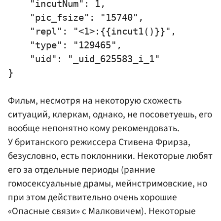
    "incutNum": 1,

    "pic_fsize": "15740",

    "repl": "<1>:{{incut1()}}",

    "type": "129465",

    "uid": "_uid_625583_i_1"

Фильм, несмотря на некоторую схожесть
ситуаций, клеркам, однако, не посоветуешь, его
вообще непонятно кому рекомендовать.
У британского режиссера Стивена Фрирза,
безусловно, есть поклонники. Некоторые любят
его за отдельные периоды (ранние
гомосексуальные драмы, мейнстримовские, но
при этом действительно очень хорошие
«Опасные связи» с Малковичем). Некоторые