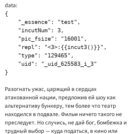
data:
{

    "_essence": "test",

    "incutNum": 3,

    "pic_fsize": "16001",

    "repl": "<3>:{{incut3()}}",

    "type": "129465",

    "uid": "_uid_625583_i_3"

Разогнать ужас, царящий в сердцах
атакованной нации, предложив ей шоу как
альтернативу бункеру, тем более что театр
находился в подвале. Фильм ничего такого не
преследует. Но случись, не дай бог, бомбежка и
трудный выбор — куда податься, в кино или