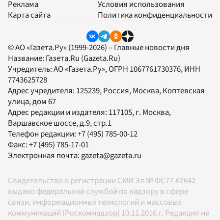
Реклама
Условия использования
Карта сайта
Политика конфиденциальности
© АО «Газета.Ру» (1999-2026) – Главные новости дня
Название:
Газета.Ru
(Gazeta.Ru)
Учредитель:
АО «Газета.Ру»
, ОГРН 1067761730376, ИНН
7743625728
Адрес учредителя: 125239, Россия, Москва, Коптевская
улица, дом 67
Адрес редакции и издателя:
117105
, г.
Москва
,
Варшавское шоссе, д.9, стр.1
Телефон редакции:
+7 (495) 785-00-12
Факс:
+7 (495) 785-17-01
Электронная почта:
gazeta@gazeta.ru
Свидетельство о регистрации СМИ Эл № ФС77-67642
выдано федеральной службой по надзору в сфере
связи, информационных технологий и массовых
коммуникаций (Роскомнадзор) 10.11.2016 г. Редакция не