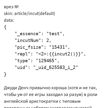
врез №
skin: article/incut(default)
data:
{

    "_essence": "test",

    "incutNum": 2,

    "pic_fsize": "15431",

    "repl": "<2>:{{incut2()}}",

    "type": "129465",

    "uid": "_uid_625583_i_2"

Джуди Денч привычно хороша (хотя и не так,
чтобы ум от ее игры заходил за разум) в роли
английской аристократки с типовым