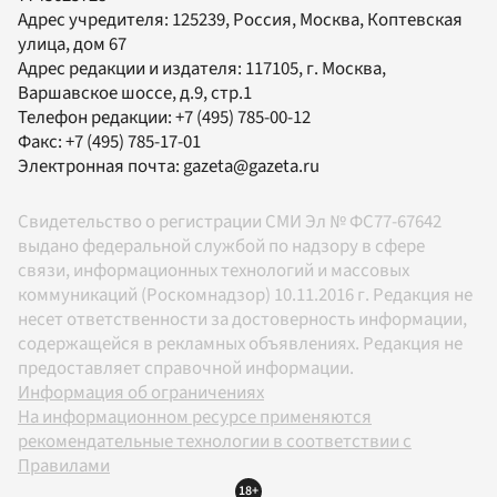
Адрес учредителя: 125239, Россия, Москва, Коптевская
улица, дом 67
Адрес редакции и издателя:
117105
, г.
Москва
,
Варшавское шоссе, д.9, стр.1
Телефон редакции:
+7 (495) 785-00-12
Факс:
+7 (495) 785-17-01
Электронная почта:
gazeta@gazeta.ru
Свидетельство о регистрации СМИ Эл № ФС77-67642
выдано федеральной службой по надзору в сфере
связи, информационных технологий и массовых
коммуникаций (Роскомнадзор) 10.11.2016 г. Редакция не
несет ответственности за достоверность информации,
содержащейся в рекламных объявлениях. Редакция не
предоставляет справочной информации.
Информация об ограничениях
На информационном ресурсе применяются
рекомендательные технологии в соответствии с
Правилами
18+