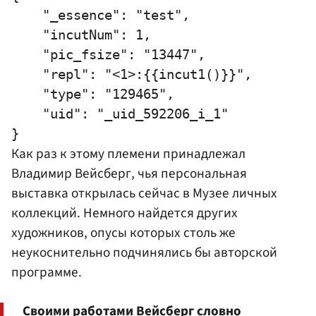
    "_essence": "test",

    "incutNum": 1,

    "pic_fsize": "13447",

    "repl": "<1>:{{incut1()}}",

    "type": "129465",

    "uid": "_uid_592206_i_1"

Как раз к этому племени принадлежал
Владимир Вейсберг, чья персональная
выставка открылась сейчас в Музее личных
коллекций. Немного найдется других
художников, опусы которых столь же
неукоснительно подчинялись бы авторской
программе.
Своими работами Вейсберг словно