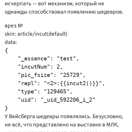
исчерпать — вот механизм, который не
однажды способствовал появлению шедевров.
врез №
skin: article/incut(default)
data:
{

    "_essence": "test",

    "incutNum": 2,

    "pic_fsize": "25729",

    "repl": "<2>:{{incut2()}}",

    "type": "129465",

    "uid": "_uid_592206_i_2"

У Вейсберга шедевры появлялись. Безусловно,
не всё, что представлено на выставке в МЛК,