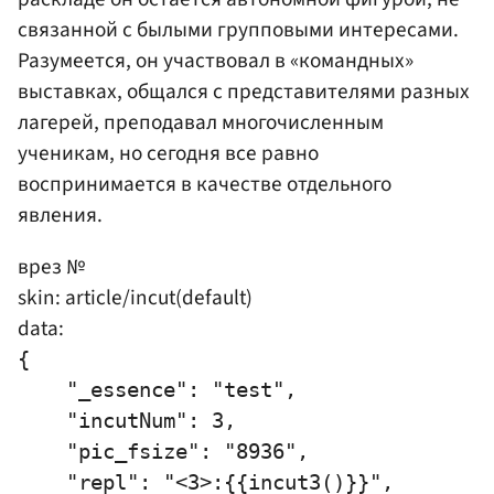
связанной с былыми групповыми интересами.
Разумеется, он участвовал в «командных»
выставках, общался с представителями разных
лагерей, преподавал многочисленным
ученикам, но сегодня все равно
воспринимается в качестве отдельного
явления.
врез №
skin: article/incut(default)
data:
{

    "_essence": "test",

    "incutNum": 3,

    "pic_fsize": "8936",

    "repl": "<3>:{{incut3()}}",
