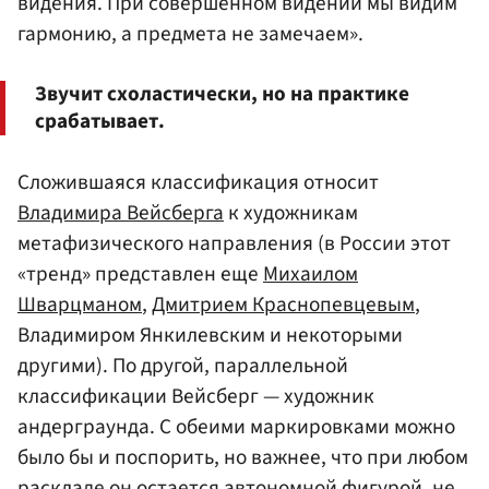
видения. При совершенном видении мы видим
гармонию, а предмета не замечаем».
Звучит схоластически, но на практике
срабатывает.
Сложившаяся классификация относит
Владимира Вейсберга
к художникам
метафизического направления (в России этот
«тренд» представлен еще
Михаилом
Шварцманом
,
Дмитрием Краснопевцевым
,
Владимиром Янкилевским и некоторыми
другими). По другой, параллельной
классификации Вейсберг — художник
андерграунда. С обеими маркировками можно
было бы и поспорить, но важнее, что при любом
раскладе он остается автономной фигурой, не