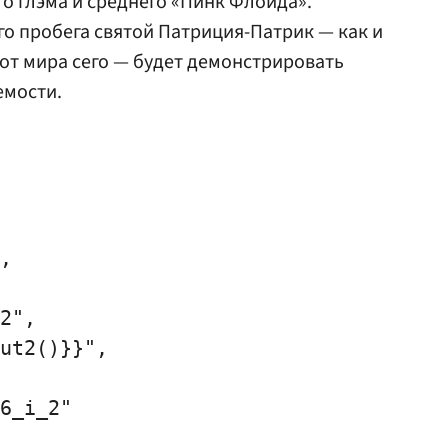
о глэма и среднего «Пинк Флойда».
го пробега святой Патриция-Патрик — как и
от мира сего — будет демонстрировать
емости.
,

2",

ut2()}}",

6_i_2"
