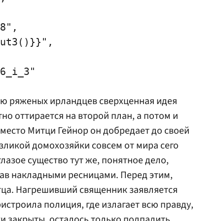
8",

ut3()}}",

6_i_3"

ью ряженых ирландцев сверхценная идея
но оттирается на второй план, а потом и
вместо Митци Гейнор он добредает до своей
зликой домохозяйки совсем от мира сего
лазое существо тут же, понятное дело,
ав накладными ресницами. Перед этим,
тца. Нагрешивший священник заявляется
пристроила полиция, где излагает всю правду,
ки закрыты, осталось только подпалить