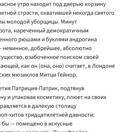
расное утро находит под дверью корзину
тной страсти, охватившей некогда святого
опы молодой уборщицы. Минут
ирота, нареченный демократичным
шенного рюшами и буклями андрогина
— невинное, добрейшее, абсолютно
существо, озабоченное поиском своей
ющей, как он (она, оно) считает, в Лондоне
ских мюзиклов Митци Гейнор.
тия Патриция-Патрик, подтянув
ну и упаковав косметику, плюет на своих
равляется в далекую столицу
поп-хитов тридцатилетней давности:
ь бы — помещено в искусные