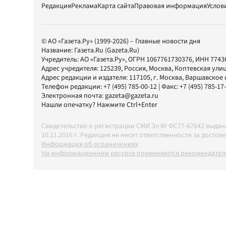
Редакция
Реклама
Карта сайта
Правовая информация
Услов
© АО «Газета.Ру» (1999-2026) – Главные новости дня
Название:
Газета.Ru
(Gazeta.Ru)
Учредитель:
АО «Газета.Ру»
, ОГРН 1067761730376, ИНН 7743
Адрес учредителя: 125239, Россия, Москва, Коптевская улиц
Адрес редакции и издателя:
117105
, г.
Москва
,
Варшавское шо
Телефон редакции:
+7 (495) 785-00-12
| Факс:
+7 (495) 785-17
Электронная почта:
gazeta@gazeta.ru
Нашли опечатку? Нажмите Ctrl+Enter
Свидетельство о регистрации СМИ Эл № ФС77-67642 выда
10.11.2016 г. Редакция не несет ответственности за дос
Информация об ограничениях
На информационном ресурсе применяются рекомендатель