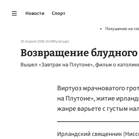
Новости
Спорт
Покушение на гл
20 апреля 2006 16:48
Культура
Возвращение блудного
Вышел «Завтрак на Плутоне», фильм о католик
Виртуоз мрачноватого гро
на Плутоне», житие ирлан
жанре варьете с густым н
Ирландский священник (Ниссо