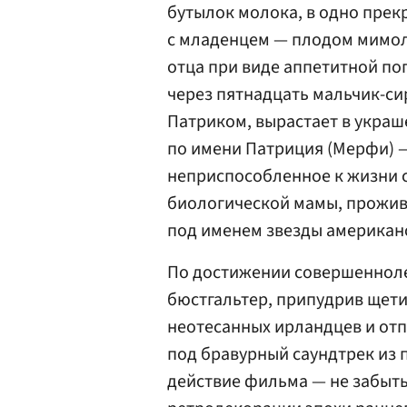
бутылок молока, в одно прек
с младенцем — плодом мимоле
отца при виде аппетитной п
через пятнадцать мальчик-с
Патриком, вырастает в укра
по имени Патриция (Мерфи) 
неприспособленное к жизни 
биологической мамы, прожива
под именем звезды американ
По достижении совершенноле
бюстгальтер, припудрив щети
неотесанных ирландцев и отп
под бравурный саундтрек из 
действие фильма — не забыт