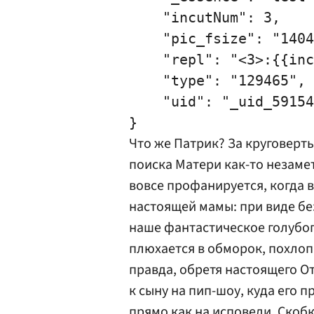
    "incutNum": 3,

    "pic_fsize": "1404
    "repl": "<3>:{{inc
    "type": "129465",

    "uid": "_uid_59154
Что же Патрик? За круговерт
поиска Матери как-то незамет
вовсе профанируется, когда 
настоящей мамы: при виде бе
наше фантастическое голубог
плюхается в обморок, похлоп
правда, обретя настоящего О
к сыну на пип-шоу, куда его 
прямо как на исповеди. Скоб