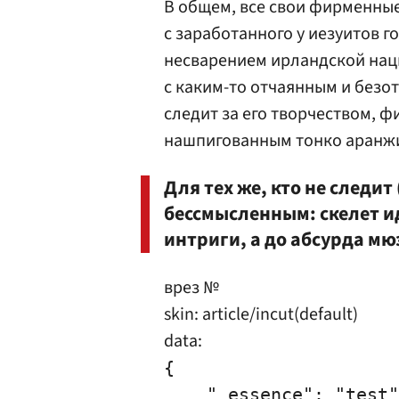
В общем, все свои фирменны
с заработанного у иезуитов 
несварением ирландской нац
с каким-то отчаянным и безо
следит за его творчеством, 
нашпигованным тонко аранж
Для тех же, кто не следит
бессмысленным: скелет и
интриги, а до абсурда мю
врез №
skin: article/incut(default)
data:
{

    "_essence": "test"