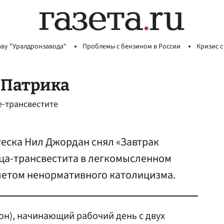
аву "Уралдронзавода"
Проблемы с бензином в России
Кризис с
 Патрика
е-трансвестите
теска Нил Джордан снял «Завтрак
дца-трансвестита в легкомысленном
алетом ненормативного католицизма.
н), начинающий рабочий день с двух