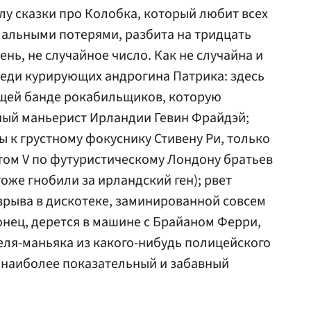
лу сказки про Колобка, который любит всех
имальными потерями, разбита на тридцать
ень, не случайное число. Как не случайна и
еди курирующих андрогина Патрика: здесь
ющей банде рокабильщиков, которую
ный маньерист Ирландии Гевин Фрайдэй;
ты к грустному фокуснику
Стивену Ри
, только
стом V по футуристическому Лондону братьев
тоже гнобили за ирландский ген); рвет
зрыва в дискотеке, заминированной совсем
онец, дерется в машине с
Брайаном Ферри
,
ля-маньяка из какого-нибудь полицейского
о наиболее показательный и забавный