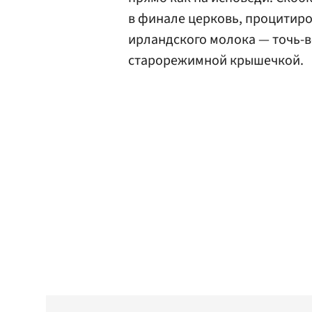
в финале церковь, процитир
ирландского молока — точь-в-
старорежимной крышечкой.