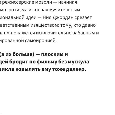
е режиссерские мозоли — начиная
гомоэротизма и кончая мучительным
иональной идеи — Нил Джордан срезает
тветственным изяществом: тому, кто давно
фильм покажется исключительно забавным и
ированной самоиронией.
 (а их больше) — плоским и
дей бродит по фильму без мускула
зикла ковылять ему тоже далеко.
,
