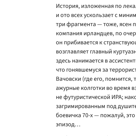
История, изложенная по лека
и ото всех ускользает с мин
три фрагмента — тоже, ясен п
компания ирландцев, по очер
он прибивается к странству
возглавляет главный куртуаз
здесь нанимается в ассистен
что гонявш
ему
ся за террори
Вачовски (где его, помнится, 
ажурные колготки во время в
не футуристической ИРА; нак
загримированным под душите
боевичка 70-х — пожалуй, эт
эпизод…