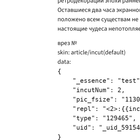
ретродекорации эпохи раннег
Оставшиеся два часа экранно
положено всем существам не 
настоящие чудеса непотопля
врез №
skin: article/incut(default)
data:
{

    "_essence": "test"
    "incutNum": 2,

    "pic_fsize": "1130
    "repl": "<2>:{{inc
    "type": "129465",

    "uid": "_uid_59154