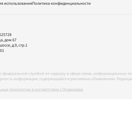
ия использования
Политика конфиденциальности
625728
а, дом 67
ссе, д.9, стр.1
-01
но федеральной службой по надзору в сфере связи, информационных т
товерность информации, содержащейся в рекламных объявлениях. Редак
ные технологии в соответствии с Правилами