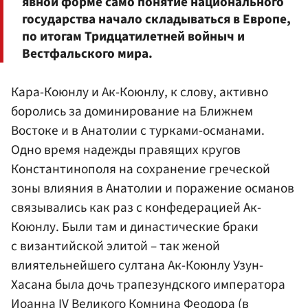
явной форме само понятие национального
государства начало складываться в Европе,
по итогам Тридцатилетней войныч и
Вестфальского мира.
Кара-Коюнлу и Ак-Коюнлу, к слову, активно
боролись за доминирование на Ближнем
Востоке и в Анатолии с турками-османами.
Одно время надежды правящих кругов
Константинополя на сохранение греческой
зоны влияния в Анатолии и поражение османов
связывались как раз с конфедерацией Ак-
Коюнлу. Были там и династические браки
с византийской элитой – так женой
влиятельнейшего султана Ак-Коюнлу Узун-
Хасана была дочь трапезундского императора
Иоанна IV Великого Комнина Феодора (в