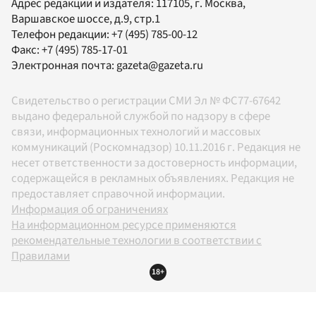
Адрес редакции и издателя:
117105
, г.
Москва
,
Варшавское шоссе, д.9, стр.1
Телефон редакции:
+7 (495) 785-00-12
Факс:
+7 (495) 785-17-01
Электронная почта:
gazeta@gazeta.ru
Свидетельство о регистрации СМИ Эл № ФС77-67642
выдано федеральной службой по надзору в сфере
связи, информационных технологий и массовых
коммуникаций (Роскомнадзор) 10.11.2016 г. Редакция не
несет ответственности за достоверность информации,
содержащейся в рекламных объявлениях. Редакция не
предоставляет справочной информации.
Информация об ограничениях
На информационном ресурсе применяются
рекомендательные технологии в соответствии с
Правилами
18+