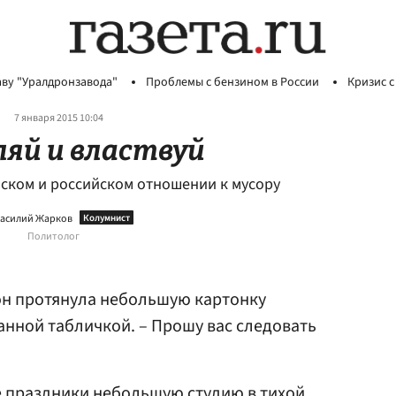
аву "Уралдронзавода"
Проблемы с бензином в России
Кризис с
7 января 2015 10:04
ляй и властвуй
ском и российском отношении к мусору
асилий Жарков
Политолог
ион протянула небольшую картонку
анной табличкой. – Прошу вас следовать
е праздники небольшую студию в тихой