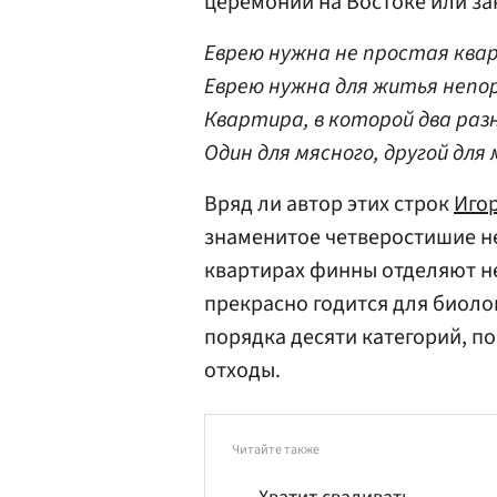
церемонии на Востоке или за
Еврею нужна не простая ква
Еврею нужна для житья непо
Квартира, в которой два раз
Один для мясного, другой для
Вряд ли автор этих строк
Иго
знаменитое четверостишие не 
квартирах финны отделяют не
прекрасно годится для биоло
порядка десяти категорий, п
отходы.
Читайте также