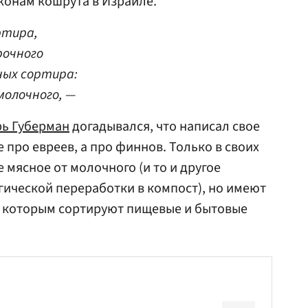
конам кошрута в Израиле.
ртира,
рочного
ных сортира:
 молочного, —
рь Губерман
догадывался, что написал свое
про евреев, а про финнов. Только в своих
 мясное от молочного (и то и другое
гической переработки в компост), но имеют
о которым сортируют пищевые и бытовые