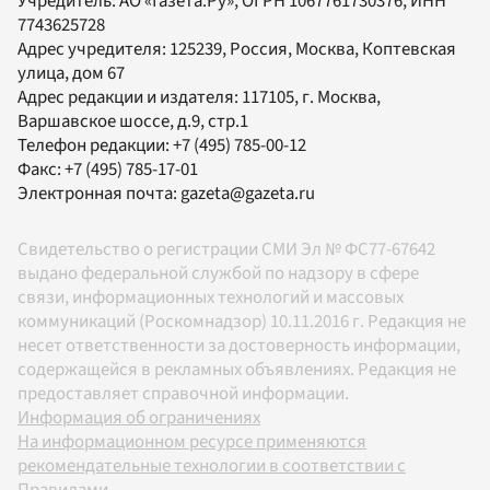
Учредитель:
АО «Газета.Ру»
, ОГРН 1067761730376, ИНН
7743625728
Адрес учредителя: 125239, Россия, Москва, Коптевская
улица, дом 67
Адрес редакции и издателя:
117105
, г.
Москва
,
Варшавское шоссе, д.9, стр.1
Телефон редакции:
+7 (495) 785-00-12
Факс:
+7 (495) 785-17-01
Электронная почта:
gazeta@gazeta.ru
Свидетельство о регистрации СМИ Эл № ФС77-67642
выдано федеральной службой по надзору в сфере
связи, информационных технологий и массовых
коммуникаций (Роскомнадзор) 10.11.2016 г. Редакция не
несет ответственности за достоверность информации,
содержащейся в рекламных объявлениях. Редакция не
предоставляет справочной информации.
Информация об ограничениях
На информационном ресурсе применяются
рекомендательные технологии в соответствии с